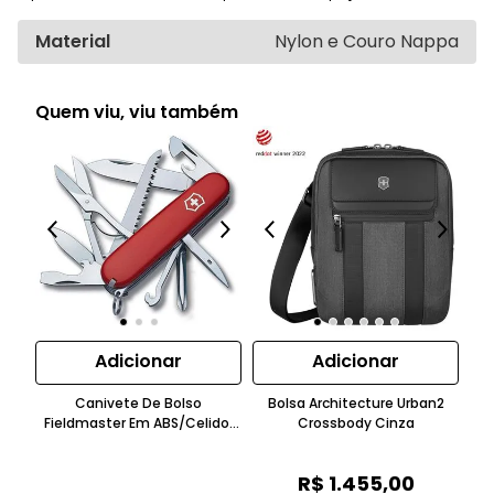
Material
Nylon e Couro Nappa
Quem viu, viu também
Adicionar
Adicionar
Canivete De Bolso
Bolsa Architecture Urban2
C
Fieldmaster Em ABS/Celidor
Crossbody Cinza
Te
Bordô Victorinox
R$
1
.
455
,
00