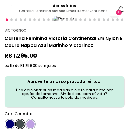
Acessórios
Carteira Feminina Victoria Small Items Continental
0
Wallet Un / Preta
VICTORINOX
Carteira Feminina Victoria Continental Em Nylon E
Couro Nappa Azul Marinho Victorinox
R$
1
.
295
,
00
ou 5x de
R$
259
,
00
sem juros
Aproveite o nosso provador virtual
É só adicionar suas medidas e ele te dará a melhor
opção de tamanho. Ainda ficou com dúvida?
Consulte nossa tabela de medidas.
Cor
:
Chumbo