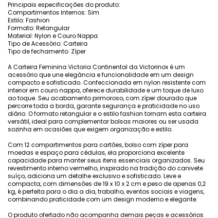
Principais especificações do produto:
Compartimentos Internos: Sim
Estilo: Fashion
Formato: Retangular
Material: Nylon e Couro Nappa
Tipo de Acessório: Carteira
Tipo de fechamento: Zíper
A Carteira Feminina Victoria Continental da Victorinox é um
acessório que une elegância e funcionalidade em um design
compacto e sofisticado. Confeccionada em nylon resistente com
interior em couro nappa, oferece durabilidade e um toque de luxo
ao toque. Seu acabamento primoroso, com zíper dourado que
percorre toda a borda, garante segurança e praticidade no uso
diário. O formato retangular e o estilo fashion tornam esta carteira
versátil, ideal para complementar bolsas maiores ou ser usada
sozinha em ocasiões que exigem organização e estilo.
Com 12 compartimentos para cartões, bolso com zíper para
moedas e espaço para cédulas, ela proporciona excelente
capacidade para manter seus itens essenciais organizados. Seu
revestimento interno vermelho, inspirado na tradição do canivete
suíço, adiciona um detalhe exclusivo e sofisticado. Leve e
compacta, com dimensões de 19 x 10 x 2 cm e peso de apenas 0,2
kg, é perfeita para o dia a dia, trabalho, eventos sociais e viagens,
combinando praticidade com um design moderno e elegante.
O produto ofertado não acompanha demais peças e acessórios.