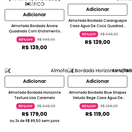
Adicionar
Adicionar
Almofada Bordada Caranguejos
Almofada Bordada Árvore
Casa Agua De Coco Quadrada
Quadrada Com Enchimento
50x50 Laranja
R$
349
,
00
60%OFF
Laranja
R$
349
,
00
60%OFF
R$
139
,
00
R$
139
,
00
Adicionar
Adicionar
Almofada Bordada Horizonte
Almofada Bordada Blue Shapes
Textura Lisa Caramelo
Veludo Bege Casa Água De
Coco
R$
449
,
00
R$
299
,
00
60%OFF
60%OFF
R$
179
,
00
R$
119
,
00
ou 2x de
R$
89
,
50
sem juros