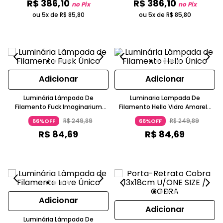
R$
386
,
10
R$
386
,
10
no Pix
no Pix
ou 5x de
R$
85
,
80
ou 5x de
R$
85
,
80
Adicionar
Adicionar
Luminária Lâmpada De
Luminaria Lampada De
Filamento Fuck Imaginarium
Filamento Hello Vidro Amarelo
Vidro Amarelo Claro
Claro
R$
249
,
89
R$
249
,
89
66%OFF
66%OFF
R$
84
,
69
R$
84
,
69
Adicionar
Adicionar
Luminária Lâmpada De