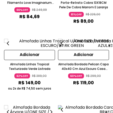
Filamento Love Imaginarium
Porta-Retrato Cobra 13X18CM
Vidro Branco
Pele De Cobra Marrom E Laranja
R$
249
,
89
66%OFF
R$
229
,
00
61%OFF
R$
84
,
69
R$
89
,
00
Adicionar
Adicionar
Almofada Linhas Tropical
Almofada Bordada Pelican Capa
Texturizada Verde Listrada
40x40 Cm Azul Escuro Casa
Agua De Coco
R$
389
,
00
R$
299
,
00
62%OFF
60%OFF
R$
149
,
00
R$
119
,
00
ou 2x de
R$
74
,
50
sem juros