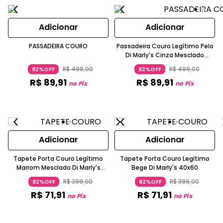
Adicionar
Adicionar
PASSADEIRA COURO
Passadeira Couro Legítimo Pelo
Di Marly's Cinza Mesclado
100x50cm
R$
499
,
00
R$
499
,
00
82%OFF
82%OFF
R$
89
,
91
R$
89
,
91
no Pix
no Pix
Adicionar
Adicionar
Tapete Porta Couro Legítimo
Tapete Porta Couro Legítimo
Marrom Mesclado Di Marly's
Bege Di Marly's 40x60
40x60
R$
399
,
00
R$
399
,
00
82%OFF
82%OFF
R$
71
,
91
R$
71
,
91
no Pix
no Pix