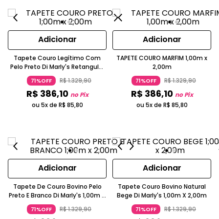
Adicionar
Adicionar
Tapete Couro Legítimo Com
TAPETE COURO MARFIM 1,00m x
Pelo Preto Di Marly's Retangular
2,00m
1,00m X 2,00m
R$
1
.
329
,
90
R$
1
.
329
,
90
71%OFF
71%OFF
R$
386
,
10
R$
386
,
10
no Pix
no Pix
ou 5x de
R$
85
,
80
ou 5x de
R$
85
,
80
Adicionar
Adicionar
Tapete De Couro Bovino Pelo
Tapete Couro Bovino Natural
Preto E Branco Di Marly's 1,00m X
Bege Di Marly's 1,00m X 2,00m
2,00m
R$
1
.
329
,
90
R$
1
.
329
,
90
71%OFF
71%OFF