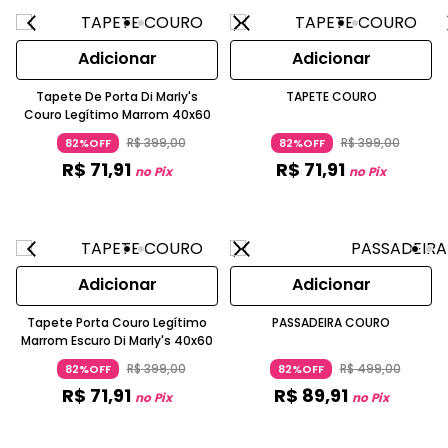
Adicionar
Adicionar
Tapete De Porta Di Marly's
TAPETE COURO
Couro Legítimo Marrom 40x60
R$
399
,
00
R$
399
,
00
82%OFF
82%OFF
R$
71
,
91
R$
71
,
91
no Pix
no Pix
Adicionar
Adicionar
Tapete Porta Couro Legítimo
PASSADEIRA COURO
Marrom Escuro Di Marly's 40x60
R$
399
,
00
R$
499
,
00
82%OFF
82%OFF
R$
71
,
91
R$
89
,
91
no Pix
no Pix