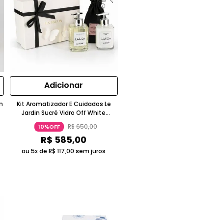
Adicionar
n
Kit Aromatizador E Cuidados Le
Jardin Sucré Vidro Off White
Lafaçon
R$
650
,
00
10%OFF
R$
585
,
00
ou 5x de
R$
117
,
00
sem juros