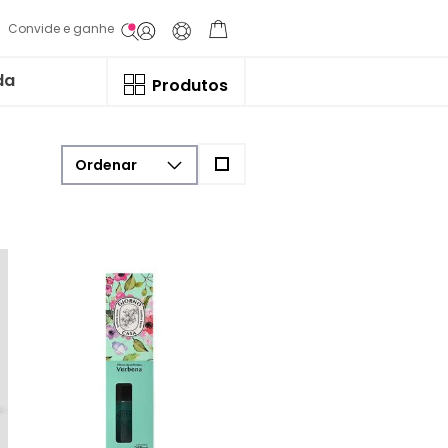
Convide e ganhe
da
Produtos