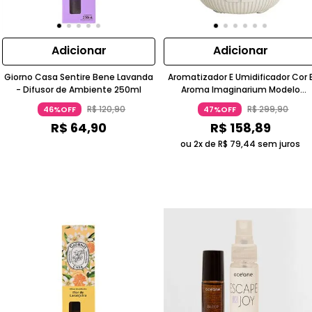
Adicionar
Adicionar
Giorno Casa Sentire Bene Lavanda
Aromatizador E Umidificador Cor 
- Difusor de Ambiente 250ml
Aroma Imaginarium Modelo
Compacto ABS Branco
R$
120
,
90
R$
299
,
90
46%OFF
47%OFF
R$
64
,
90
R$
158
,
89
ou 2x de
R$
79
,
44
sem juros