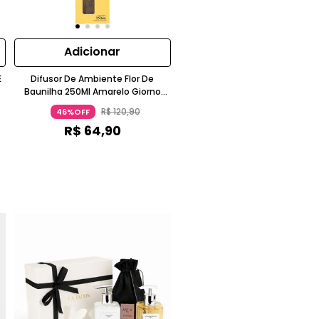
Adicionar
E
Difusor De Ambiente Flor De
Baunilha 250Ml Amarelo Giorno
Casa
R$
120
,
90
46%OFF
R$
64
,
90