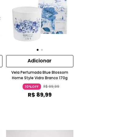
Adicionar
Vela Perfumada Blue Blossom
Home Style Vidro Branco 170g
R$
99
,
99
10%OFF
R$
89
,
99