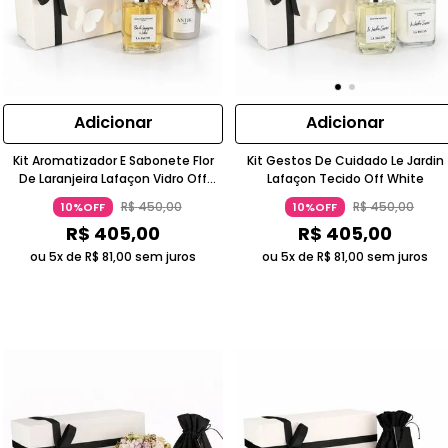
Adicionar
Adicionar
Kit Aromatizador E Sabonete Flor
Kit Gestos De Cuidado Le Jardin
De Laranjeira Lafaçon Vidro Off
Lafaçon Tecido Off White
White
R$
450
,
00
R$
450
,
00
10%OFF
10%OFF
R$
405
,
00
R$
405
,
00
ou 5x de
R$
81
,
00
sem juros
ou 5x de
R$
81
,
00
sem juros