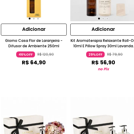
Adicionar
Adicionar
Giorno Casa Flor de Laranjeira -
Kit Aromaterapia Relaxante Roll-
Difusor de Ambiente 250ml
10ml E Pillow Spray 30ml Lavanda
Bergamota Neroli Bege Claro
R$
120
,
90
R$
79
,
90
46%OFF
29%OFF
OCEANE
R$
64
,
90
R$
56
,
90
no Pix