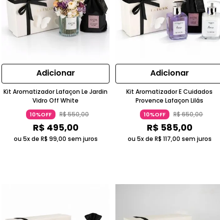
Adicionar
Adicionar
Kit Aromatizador Lafaçon Le Jardin
Kit Aromatizador E Cuidados
Vidro Off White
Provence Lafaçon Lilás
R$
550
,
00
R$
650
,
00
10%OFF
10%OFF
R$
495
,
00
R$
585
,
00
ou 5x de
R$
99
,
00
sem juros
ou 5x de
R$
117
,
00
sem juros