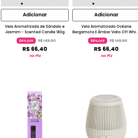
Adicionar
Adicionar
Vela Aromatizada de Sândalo e
Vela Aromatizada Océane
Jasmim - Scented Candle 180g
Bergamota E Âmbar Vidro Off Whi
180g
R$
149
,
90
R$
149
,
90
56%OFF
56%OFF
R$
66
,
40
R$
66
,
40
no Pix
no Pix