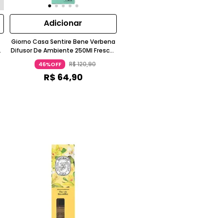
Adicionar
Giorno Casa Sentire Bene Verbena
te
Difusor De Ambiente 250Ml Frescor
Azul Turquesa Giorno
R$
120
,
90
46%OFF
R$
64
,
90