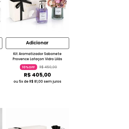
Adicionar
Kit Aromatizador Sabonete
Provence Lafaçon Vidro Lilás
R$
450
,
00
10%OFF
R$
405
,
00
ou 5x de
R$
81
,
00
sem juros