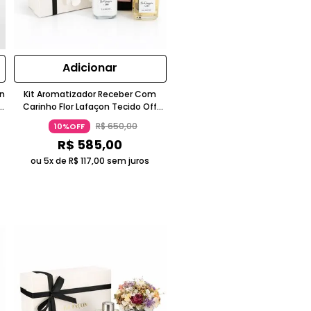
Adicionar
On
Kit Aromatizador Receber Com
Carinho Flor Lafaçon Tecido Off
White
R$
650
,
00
10%OFF
R$
585
,
00
ou 5x de
R$
117
,
00
sem juros