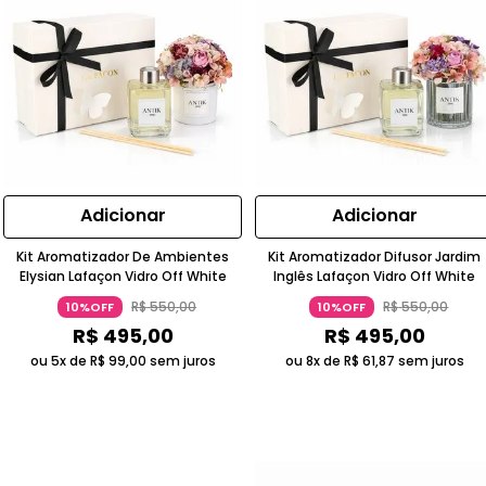
Adicionar
Adicionar
Kit Aromatizador De Ambientes
Kit Aromatizador Difusor Jardim
Elysian Lafaçon Vidro Off White
Inglês Lafaçon Vidro Off White
R$
550
,
00
R$
550
,
00
10%OFF
10%OFF
R$
495
,
00
R$
495
,
00
ou 5x de
R$
99
,
00
sem juros
ou 8x de
R$
61
,
87
sem juros