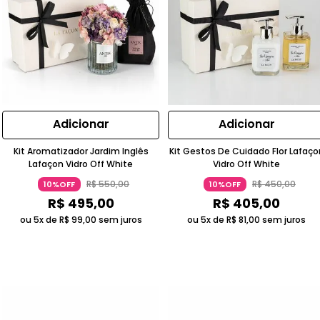
Adicionar
Adicionar
Kit Aromatizador Jardim Inglês
Kit Gestos De Cuidado Flor Lafaço
Lafaçon Vidro Off White
Vidro Off White
R$
550
,
00
R$
450
,
00
10%OFF
10%OFF
R$
495
,
00
R$
405
,
00
ou 5x de
R$
99
,
00
sem juros
ou 5x de
R$
81
,
00
sem juros