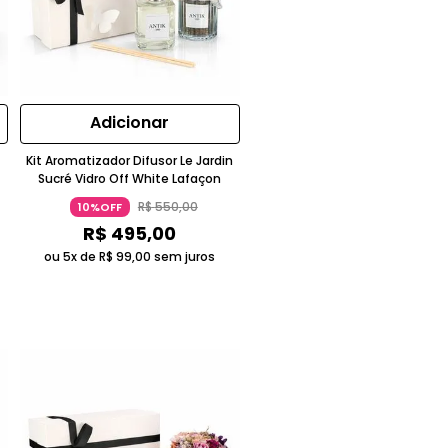
Adicionar
Kit Aromatizador Difusor Le Jardin
Sucré Vidro Off White Lafaçon
R$
550
,
00
10%OFF
R$
495
,
00
ou 5x de
R$
99
,
00
sem juros