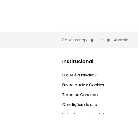
Baixe os app:
Institucional
O que é a Privalia?
Privacidade e Cookies
Trabalhe Conosco
Condições de uso
Relação com investidores
Blog Privalia
Ganhe R$50