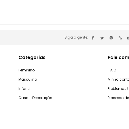
Siga a gente:
Categorias
Fale com
Feminino
F.A.C
Masculino
Minha cont
Infantil
Problemas 
Casa e Decoração
Processo d
Gastronomia
Pedidos
Dúv