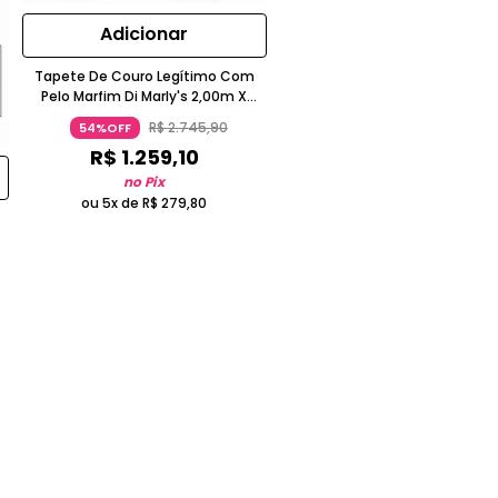
Adicionar
Tapete De Couro Legítimo Com
Pelo Marfim Di Marly's 2,00m X
3,00m
R$
2
.
745
,
90
54%OFF
R$
1
.
259
,
10
no Pix
ou 5x de
R$
279
,
80