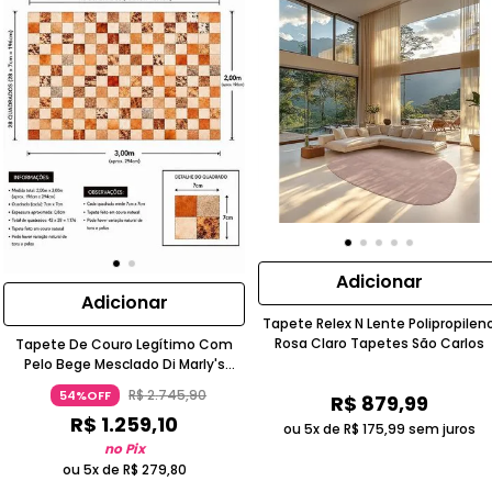
Adicionar
Adicionar
Tapete Relex N Lente Polipropilen
Rosa Claro Tapetes São Carlos
Tapete De Couro Legítimo Com
Pelo Bege Mesclado Di Marly's
2,00m X 3,00m
R$
2
.
745
,
90
54%OFF
R$
879
,
99
R$
1
.
259
,
10
ou 5x de
R$
175
,
99
sem juros
no Pix
ou 5x de
R$
279
,
80