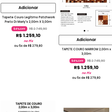
Adicionar
Tapete Couro Legítimo Patchwork
Preto Di Marly's 2,00m X 3,00m
R$
2
.
745
,
90
54%OFF
R$
1
.
259
,
10
Adicionar
no Pix
ou 5x de
R$
279
,
80
TAPETE COURO MARROM 2,00m x
3,00m
R$
2
.
745
,
90
54%OFF
R$
1
.
259
,
10
no Pix
ou 5x de
R$
279
,
80