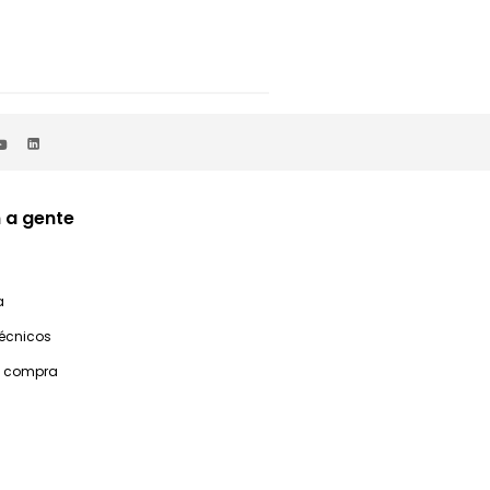
 a gente
a
técnicos
e compra
idas? Fale com a privalia