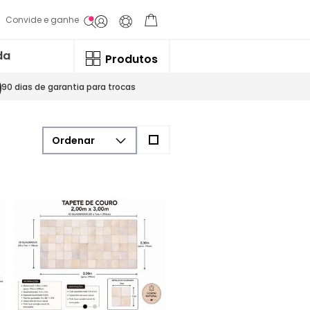
Convide e ganhe
da
Produtos
90 dias de garantia para trocas
90 dias de garantia p