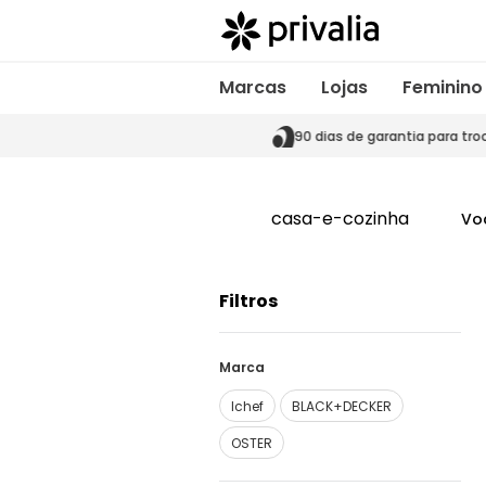
Marcas
Lojas
Feminino
s de garantia para trocas
90 dias de garantia para tro
casa-e-cozinha
Vo
Filtros
Marca
Ichef
BLACK+DECKER
OSTER