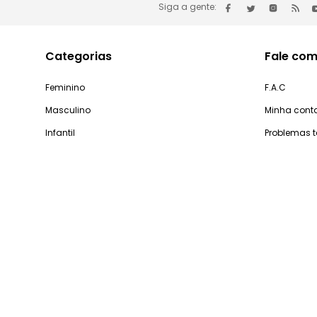
Siga a gente:
Categorias
Fale com
Feminino
F.A.C
Masculino
Minha cont
Infantil
Problemas 
Casa e Decoração
Processo d
Gastronomia
Pedidos
Dúv
De segunda