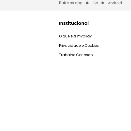
Baixe os app:
Institucional
O que é a Privalia?
Privacidade e Cookies
Trabalhe Conosco
Condições de uso
Relação com investidores
Blog Privalia
Ganhe R$50
Seja Premium