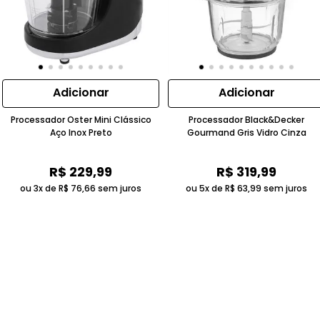
Adicionar
Adicionar
Processador Oster Mini Clássico
Processador Black&Decker
Aço Inox Preto
Gourmand Gris Vidro Cinza
R$
229
,
99
R$
319
,
99
ou 3x de
R$
76
,
66
sem juros
ou 5x de
R$
63
,
99
sem juros