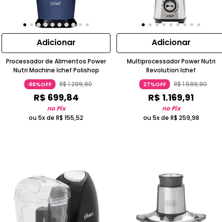
Adicionar
Adicionar
Processador de Alimentos Power
Multiprocessador Power Nutri
Nutri Machine Ichef Polishop
Revolution Ichef
R$
1
.
299
,
90
R$
1
.
599
,
90
46%OFF
27%OFF
R$
699
,
84
R$
1
.
169
,
91
no Pix
no Pix
ou 5x de
R$
155
,
52
ou 5x de
R$
259
,
98