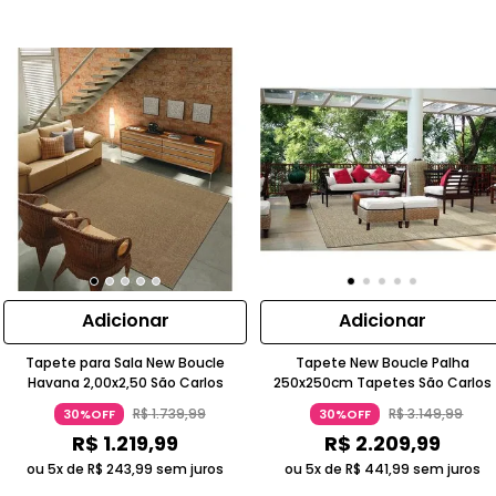
Adicionar
Adicionar
Tapete para Sala New Boucle
Tapete New Boucle Palha
Havana 2,00x2,50 São Carlos
250x250cm Tapetes São Carlos
R$
1
.
739
,
99
R$
3
.
149
,
99
30%OFF
30%OFF
R$
1
.
219
,
99
R$
2
.
209
,
99
ou 5x de
R$
243
,
99
sem juros
ou 5x de
R$
441
,
99
sem juros