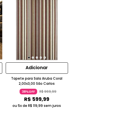
Adicionar
Tapete para Sala Aruba Coral
2,00x3,00 São Carlos
R$
969
,
99
38%OFF
R$
599
,
99
ou 5x de
R$
119
,
99
sem juros