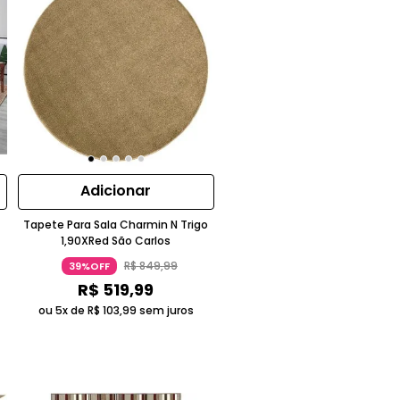
Adicionar
Tapete Para Sala Charmin N Trigo
1,90XRed São Carlos
R$
849
,
99
39%OFF
R$
519
,
99
ou 5x de
R$
103
,
99
sem juros