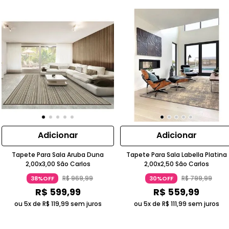
Adicionar
Adicionar
Tapete Para Sala Aruba Duna
Tapete Para Sala Labella Platina
2,00x3,00 São Carlos
2,00x2,50 São Carlos
R$
969
,
99
R$
799
,
99
38%OFF
30%OFF
R$
599
,
99
R$
559
,
99
ou 5x de
R$
119
,
99
sem juros
ou 5x de
R$
111
,
99
sem juros