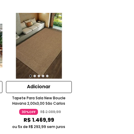
Adicionar
Tapete Para Sala New Boucle
Havana 2,00x3,00 São Carlos
R$
2
.
089
,
99
30%OFF
R$
1
.
469
,
99
ou 5x de
R$
293
,
99
sem juros