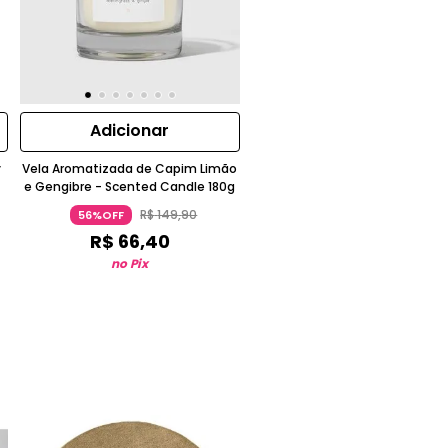
Adicionar
y
Vela Aromatizada de Capim Limão
e Gengibre - Scented Candle 180g
R$
149
,
90
56%OFF
R$
66
,
40
no Pix