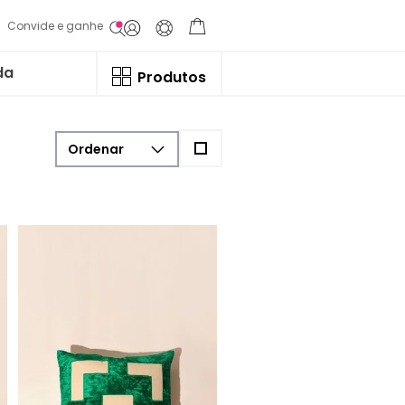
Convide e ganhe
da
Produtos