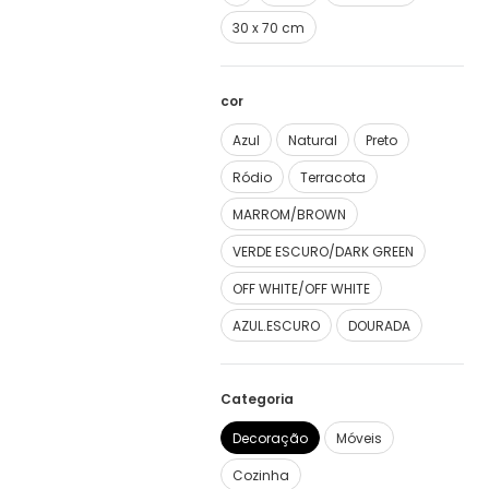
30 x 70 cm
cor
Azul
Natural
Preto
Ródio
Terracota
MARROM/BROWN
VERDE ESCURO/DARK GREEN
OFF WHITE/OFF WHITE
AZUL.ESCURO
DOURADA
Categoria
Decoração
Móveis
Cozinha