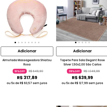
Adicionar
Adicionar
Almofada Massageadora Shiatsu
Tapete Para Sala Elegant Rose
Rosa
Silver 1,50x2,00 São Carlos
R$
649
,
90
R$
1
.
049
,
99
51%OFF
39%OFF
R$
317
,
89
R$
639
,
99
ou 5x de
R$
63
,
57
sem juros
ou 5x de
R$
127
,
99
sem juros