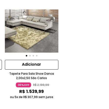
Adicionar
Tapete Para Sala Show Danca
2,00x2,50 São Carlos
R$
2
.
199
,
99
30%OFF
R$
1
.
539
,
99
ou 5x de
R$
307
,
99
sem juros