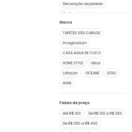
Decoração de parede
Cestos
Marca
TAPETES SÃO CARLOS
Imaginarium
CASA AGUA DE COCO
HOME STYLE
Oikos
Lafaçon
OCEANE
LEGO
Antik
Faixas de preço
Até R$ 100
De R$ 100 a R$ 250
De R$ 250 a R$ 400