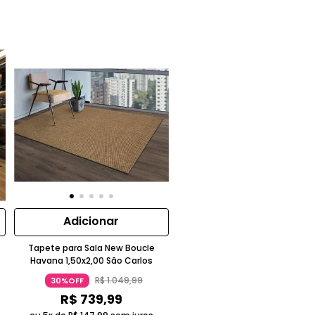
Adicionar
Tapete para Sala New Boucle
Havana 1,50x2,00 São Carlos
R$
1
.
049
,
99
30%OFF
R$
739
,
99