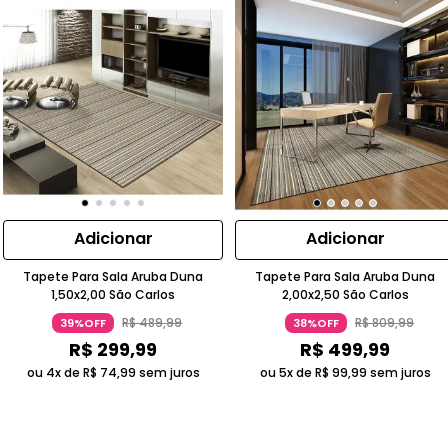
Adicionar
Adicionar
Tapete Para Sala Aruba Duna
Tapete Para Sala Aruba Duna
1,50x2,00 São Carlos
2,00x2,50 São Carlos
R$
489
,
99
R$
809
,
99
39%OFF
38%OFF
R$
299
,
99
R$
499
,
99
ou 4x de
R$
74
,
99
sem juros
ou 5x de
R$
99
,
99
sem juros