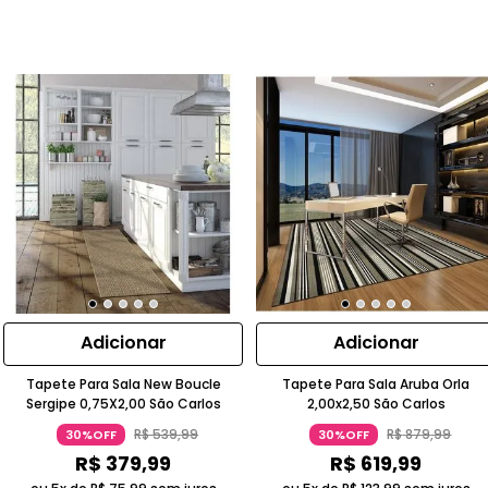
Adicionar
Adicionar
Tapete Para Sala New Boucle
Tapete Para Sala Aruba Orla
Sergipe 0,75X2,00 São Carlos
2,00x2,50 São Carlos
R$
539
,
99
R$
879
,
99
30%OFF
30%OFF
R$
379
,
99
R$
619
,
99