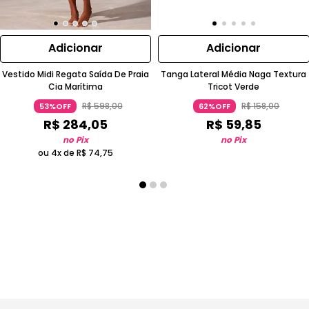
Adicionar
Adicionar
Vestido Midi Regata Saída De Praia
Tanga Lateral Média Naga Textura
Cia Marítima
Tricot Verde
R$
598
,
00
R$
158
,
00
53%OFF
62%OFF
R$
284
,
05
R$
59
,
85
no Pix
no Pix
ou 4x de
R$
74
,
75