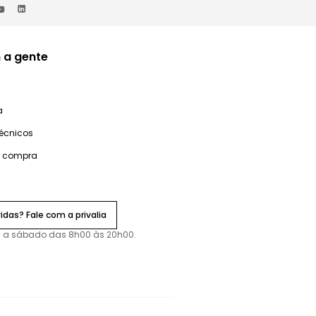
 a gente
a
técnicos
e compra
idas? Fale com a privalia
 a sábado das 8h00 às 20h00.