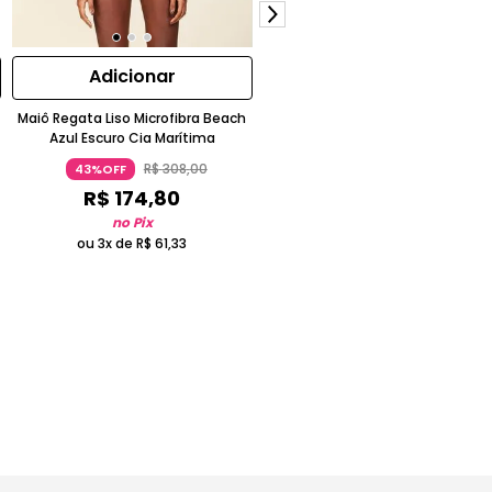
Adicionar
Adicionar
Maiô Regata Liso Microfibra Beach
Tanga Hot Pants Estampada Ot
Azul Escuro Cia Marítima
Laranja
R$
308
,
00
R$
268
,
00
43%OFF
72%OFF
R$
174
,
80
R$
75
,
05
no Pix
no Pix
ou 3x de
R$
61
,
33