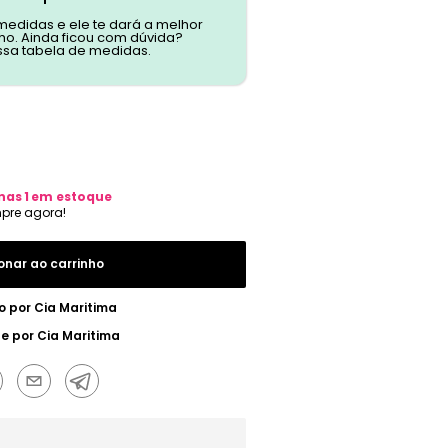
 medidas e ele te dará a melhor
o. Ainda ficou com dúvida?
ssa tabela de medidas.
nas
1
em estoque
onar ao carrinho
o por
Cia Maritima
ue por
Cia Maritima