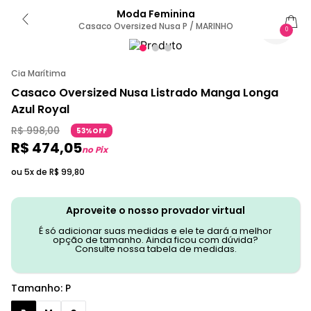
Moda Feminina
Casaco Oversized Nusa P / MARINHO
0
Cia Marítima
Casaco Oversized Nusa Listrado Manga Longa
Azul Royal
R$
998
,
00
53%OFF
R$
474
,
05
no Pix
ou 5x de
R$
99
,
80
Aproveite o nosso provador virtual
É só adicionar suas medidas e ele te dará a melhor
opção de tamanho. Ainda ficou com dúvida?
Consulte nossa tabela de medidas.
Tamanho
:
P