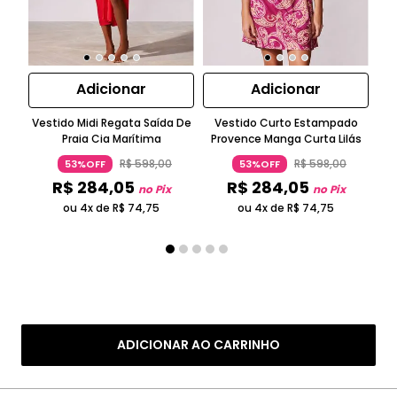
Adicionar
Adicionar
Vestido Midi Regata Saída De
Vestido Curto Estampado
T
Praia Cia Marítima
Provence Manga Curta Lilás
R$
598
,
00
R$
598
,
00
53%OFF
53%OFF
R$
284
,
05
R$
284
,
05
no Pix
no Pix
ou 4x de
R$
74
,
75
ou 4x de
R$
74
,
75
ADICIONAR AO CARRINHO