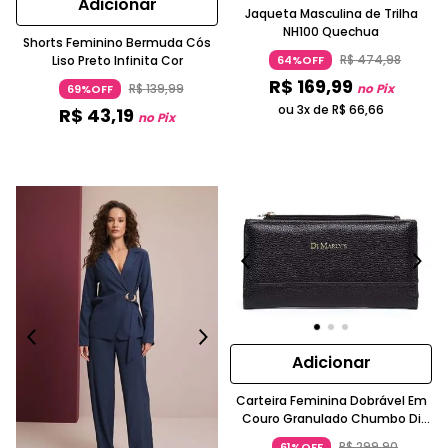
Adicionar
Jaqueta Masculina de Trilha
NH100 Quechua
Shorts Feminino Bermuda Cós
R$
474
,
98
Liso Preto Infinita Cor
64%OFF
R$
169
,
99
R$
139
,
99
no Pix
69%OFF
ou 3x de
R$
66
,
66
R$
43
,
19
no Pix
Adicionar
Carteira Feminina Dobrável Em
Couro Granulado Chumbo Di
Marly´s
R$
299
,
90
61%OFF