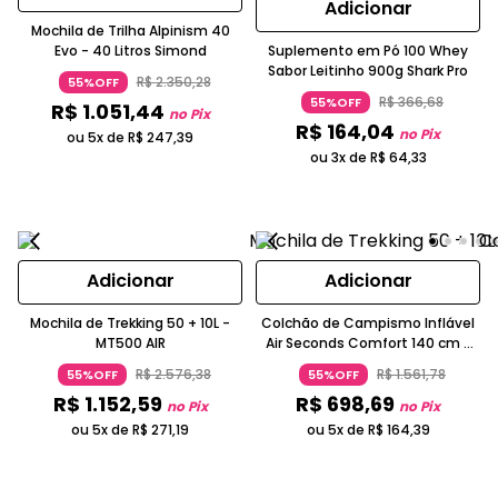
Adicionar
Mochila de Trilha Alpinism 40
Evo - 40 Litros Simond
Suplemento em Pó 100 Whey
Sabor Leitinho 900g Shark Pro
R$
2
.
350
,
28
55%OFF
R$
366
,
68
55%OFF
R$
1
.
051
,
44
no Pix
R$
164
,
04
no Pix
ou 5x de
R$
247
,
39
ou 3x de
R$
64
,
33
Adicionar
Adicionar
Mochila de Trekking 50 + 10L -
Colchão de Campismo Inflável
MT500 AIR
Air Seconds Comfort 140 cm 2
Pessoas
R$
2
.
576
,
38
R$
1
.
561
,
78
55%OFF
55%OFF
R$
1
.
152
,
59
R$
698
,
69
no Pix
no Pix
ou 5x de
R$
271
,
19
ou 5x de
R$
164
,
39