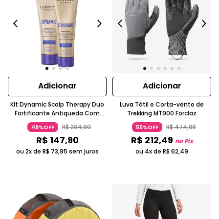
Adicionar
Adicionar
Kit Dynamic Scalp Therapy Duo
Luva Tátil e Corta-vento de
Fortificante Antiqueda Com
Trekking MT900 Forclaz
Queratina Lowell
R$
284
,
90
R$
474
,
98
48%OFF
55%OFF
R$
147
,
90
R$
212
,
49
no Pix
ou 2x de
R$
73
,
95
sem juros
ou 4x de
R$
62
,
49