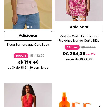
Adicionar
Adicionar
Vestido Curto Estampado
Provence Manga Curta Lilás
Blusa Tomara que Caia Rosa
R$
598
,
00
53%OFF
R$
284
,
05
no Pix
R$
432
,
00
55%OFF
ou 4x de
R$
74
,
75
R$
194
,
40
ou 3x de
R$
64
,
80
sem juros