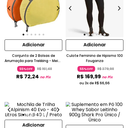
Adicionar
Adicionar
Conjunto de 2 Bolsas de
Culote Feminino de Hipismo 100
Arrumação para Trekking - Meia-
Fouganza
lua - 2x7 Litros
R$
161
,
48
R$
379
,
98
55%OFF
55%OFF
R$
72
,
24
R$
169
,
99
no Pix
no Pix
ou 3x de
R$
66
,
66
Adicionar