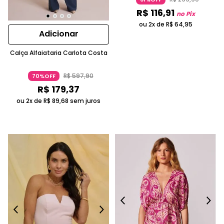
R$
116
,
91
no Pix
ou 2x de
R$
64
,
95
Adicionar
Calça Alfaiataria Carlota Costa
R$
597
,
90
70%OFF
R$
179
,
37
ou 2x de
R$
89
,
68
sem juros