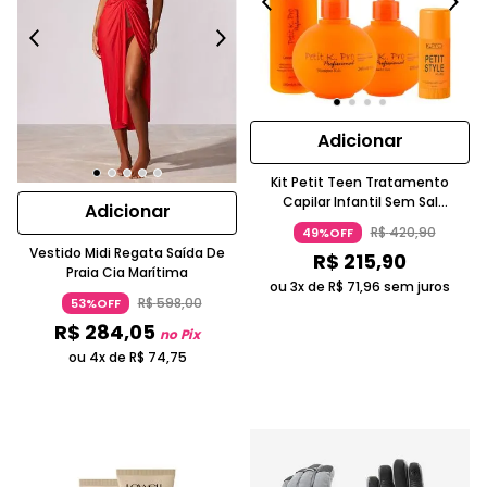
Adicionar
Kit Petit Teen Tratamento
Capilar Infantil Sem Sal
Adicionar
Hidratação Para Cabelos Lisos
R$
420
,
90
49%OFF
Laranja K.PRO PROFISSIONAL
Vestido Midi Regata Saída De
R$
215
,
90
Praia Cia Marítima
ou 3x de
R$
71
,
96
sem juros
R$
598
,
00
53%OFF
R$
284
,
05
no Pix
ou 4x de
R$
74
,
75