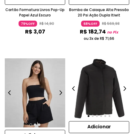
Cartão Formatura Livros Pop-Up
Bomba de Caiaque Alta Pressão
Papel Azul Escuro
20 Psi Ação Dupla Itiwit
R$
14
,
90
R$
569
,
98
79%OFF
68%OFF
R$
3
,
07
R$
182
,
74
no Pix
ou 3x de
R$
71
,
66
Adicionar