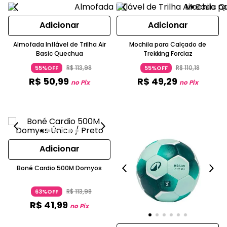
Adicionar
Adicionar
Almofada Inflável de Trilha Air
Mochila para Calçado de
Basic Quechua
Trekking Forclaz
R$
113
,
98
R$
110
,
18
55%OFF
55%OFF
R$
50
,
99
R$
49
,
29
no Pix
no Pix
Adicionar
Boné Cardio 500M Domyos
R$
113
,
98
63%OFF
R$
41
,
99
no Pix