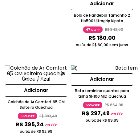
Adicionar
Bola de Handebol Tamanho 2
Hb500 Ultragrip Kipsta
R$
342
,
00
47%OFF
R$
180
,
00
ou 3x de
R$
60
,
00
sem juros
Adicionar
Adicionar
Bota feminina quentes para
trilha SH100 MID Quechua
Colchão de Ar Comfort 65 CM
R$
664
,
98
55%OFF
Solteiro Quechua
R$
297
,
49
no Pix
R$
883
,
48
55%OFF
ou 5x de
R$
69
,
99
R$
395
,
24
no Pix
ou 5x de
R$
92
,
99