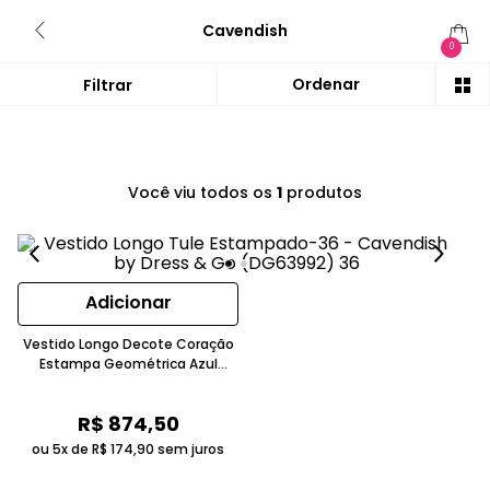
Cavendish
0
Você viu todos os
1
produtos
Adicionar
Vestido Longo Decote Coração
Estampa Geométrica Azul
Marinho Cavendish
R$
874
,
50
ou 5x de
R$
174
,
90
sem juros