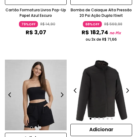
Cartão Formatura Livros Pop-Up
Bomba de Caiaque Alta Pressão
Papel Azul Escuro
20 Psi Ação Dupla Itiwit
R$
14
,
90
R$
569
,
98
79%OFF
68%OFF
R$
3
,
07
R$
182
,
74
no Pix
ou 3x de
R$
71
,
66
Adicionar