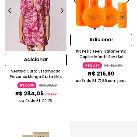
Adicionar
Kit Petit Teen Tratamento
Capilar Infantil Sem Sal
Adicionar
Hidratação Para Cabelos Lisos
R$
420
,
90
49%OFF
Laranja K.PRO PROFISSIONAL
Vestido Curto Estampado
R$
215
,
90
Provence Manga Curta Lilás
ou 3x de
R$
71
,
96
sem juros
R$
598
,
00
53%OFF
R$
284
,
05
no Pix
ou 4x de
R$
74
,
75