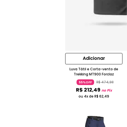
Adicionar
Luva Tátil e Corta-vento de
Trekking MT900 Forclaz
R$
474
,
98
55%OFF
R$
212
,
49
no Pix
ou 4x de
R$
62
,
49