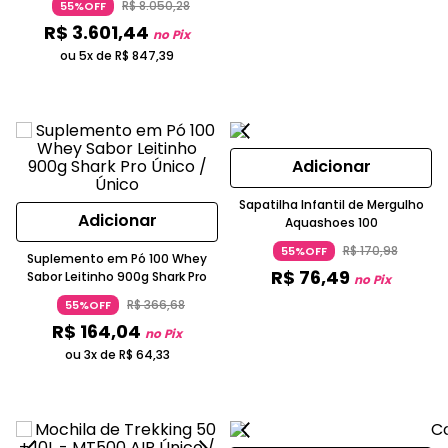
R$
8
.
050
,
28
55%OFF
R$
3
.
601
,
44
no Pix
ou 5x de
R$
847
,
39
Adicionar
Sapatilha Infantil de Mergulho
Adicionar
Aquashoes 100
R$
170
,
98
55%OFF
Suplemento em Pó 100 Whey
R$
76
,
49
Sabor Leitinho 900g Shark Pro
no Pix
R$
366
,
68
55%OFF
R$
164
,
04
no Pix
ou 3x de
R$
64
,
33