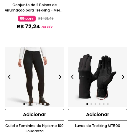
Conjunto de 2 Bolsas de
Arrumação para Trekking - Meia-
lua - 2x7 Litros
R$
161
,
48
55%OFF
R$
72
,
24
no Pix
Adicionar
Adicionar
Culote Feminino de Hipismo 100
Luvas de Trekking MT500
Fouganza