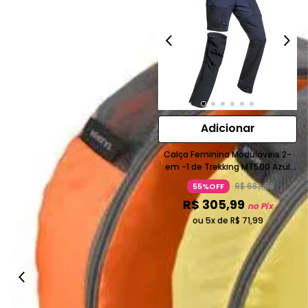
Adicionar
Calça Feminina Moduláveis 2-
em -1 de Trekking MT500 Azul
Forclaz
R$
683
,
98
55%OFF
R$
305
,
99
no Pix
ou 5x de
R$
71
,
99