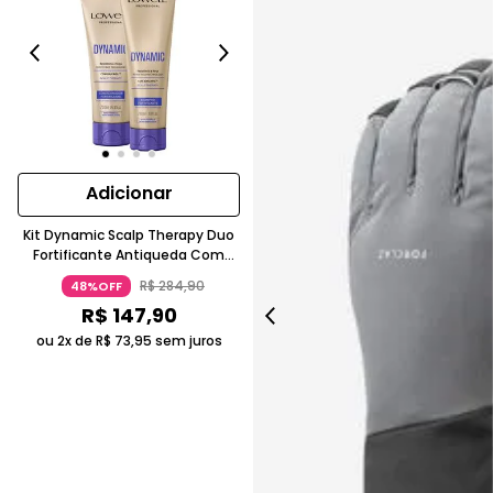
Adicionar
Kit Dynamic Scalp Therapy Duo
Fortificante Antiqueda Com
Queratina Lowell
R$
284
,
90
48%OFF
R$
147
,
90
ou 2x de
R$
73
,
95
sem juros