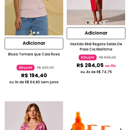
Adicionar
Adicionar
Vestido Midi Regata Saída De
Praia Cia Marítima
Blusa Tomara que Caia Rosa
R$
598
,
00
53%OFF
R$
284
,
05
no Pix
R$
432
,
00
55%OFF
ou 4x de
R$
74
,
75
R$
194
,
40
ou 3x de
R$
64
,
80
sem juros