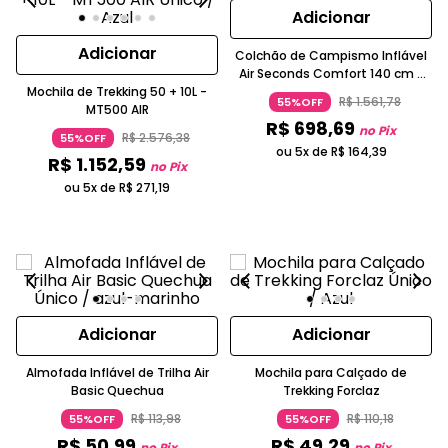
Adicionar
Adicionar
Colchão de Campismo Inflável
Air Seconds Comfort 140 cm 2
Mochila de Trekking 50 + 10L -
Pessoas
R$
1
.
561
,
78
55%OFF
MT500 AIR
R$
698
,
69
no Pix
R$
2
.
576
,
38
55%OFF
ou 5x de
R$
164
,
39
R$
1
.
152
,
59
no Pix
ou 5x de
R$
271
,
19
Adicionar
Adicionar
Almofada Inflável de Trilha Air
Mochila para Calçado de
Basic Quechua
Trekking Forclaz
R$
113
,
98
R$
110
,
18
55%OFF
55%OFF
R$
50
,
99
R$
49
,
29
no Pix
no Pix