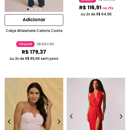
R$
116
,
91
no Pix
ou 2x de
R$
64
,
95
Adicionar
Calça Alfaiataria Carlota Costa
R$
597
,
90
70%OFF
R$
179
,
37
ou 2x de
R$
89
,
68
sem juros