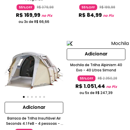
R$
379
,
98
R$
189
,
98
55%OFF
55%OFF
R$
169
,
99
R$
84
,
99
no Pix
no Pix
ou 3x de
R$
66
,
66
Adicionar
Mochila de Trilha Alpinism 40
Evo - 40 Litros Simond
R$
2
.
350
,
28
55%OFF
R$
1
.
051
,
44
no Pix
ou 5x de
R$
247
,
39
Adicionar
Barraca de Trilha Insuflável Air
Seconds 4.1 FeB - 4 pessoas - 1
quarto Quechua