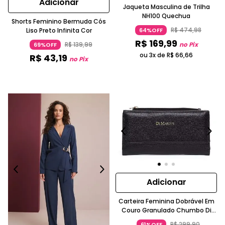
Adicionar
Jaqueta Masculina de Trilha
NH100 Quechua
Shorts Feminino Bermuda Cós
R$
474
,
98
Liso Preto Infinita Cor
64%OFF
R$
169
,
99
R$
139
,
99
no Pix
69%OFF
ou 3x de
R$
66
,
66
R$
43
,
19
no Pix
Adicionar
Carteira Feminina Dobrável Em
Couro Granulado Chumbo Di
Marly´s
R$
299
,
90
61%OFF