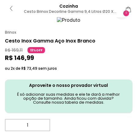
Cozinha
Cesto Brinox Decorline Gamma 9,4 Litros Ø20 X
0
29cm Aço Inoxidável Sem Cor
Brinox
Cesto Inox Gamma Aço Inox Branco
R$
169
,
11
13%OFF
R$
146
,
99
ou 2x de
R$
73
,
49
sem juros
Aproveite o nosso provador virtual
É só adicionar suas medidas e ele te dará a melhor
opção de tamanho. Ainda ficou com dúvida?
Consulte nossa tabela de medidas.