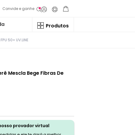
Convide e ganhe
da
Produtos
FPU 50+ UV.LINE
rê Mescla Bege Fibras De
nosso provador virtual
 medidas e ele te dará a melhor