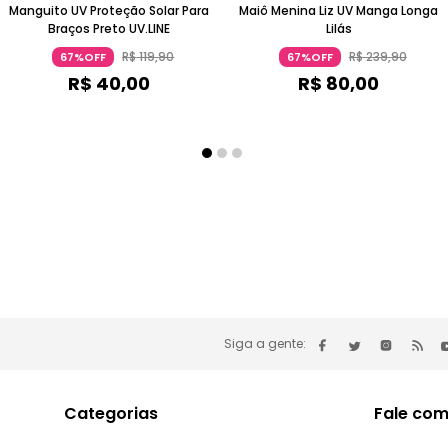
Manguito UV Proteção Solar Para
Maiô Menina Liz UV Manga Longa
Braços Preto UV.LINE
Lilás
R$
119
,
90
R$
239
,
90
67%OFF
67%OFF
R$
40
,
00
R$
80
,
00
Siga a gente:
Categorias
Fale com