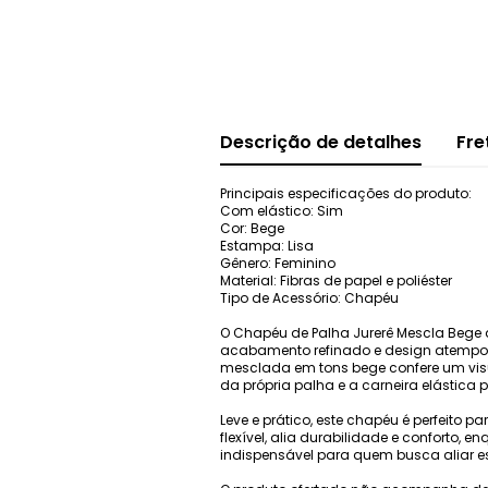
Descrição de detalhes
Fre
Principais especificações do produto:
Com elástico: Sim
Cor: Bege
Estampa: Lisa
Gênero: Feminino
Material: Fibras de papel e poliéster
Tipo de Acessório: Chapéu
O Chapéu de Palha Jurerê Mescla Bege d
acabamento refinado e design atempora
mesclada em tons bege confere um visual
da própria palha e a carneira elástica
Leve e prático, este chapéu é perfeito 
flexível, alia durabilidade e conforto,
indispensável para quem busca aliar est