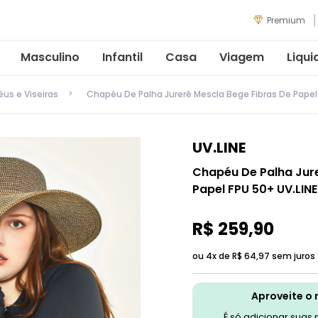
Premium
Masculino
Infantil
Casa
Viagem
Liqui
us e Viseiras
Chapéu De Palha Jurerê Mescla Bege Fibras De Papel 
UV.LINE
Chapéu De Palha Jure
Papel FPU 50+ UV.LINE
R$
259
,
90
ou 4x de
R$
64
,
97
sem juros
Aproveite o 
É só adicionar suas