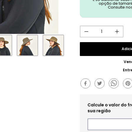
opção de tamanh
Consulte no
Adici
Ven
Entr