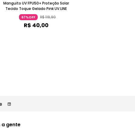
Manguito UV FPU50+ Proteção Solar
Camisa Vitória UV Oversized
Tecido Toque Gelado Pink UV.LINE
Mangas Bufantes Bege Claro
R$
119
,
90
R$
419
,
90
67%OFF
62%OFF
R$
40
,
00
R$
160
,
00
ou 2x de
R$
80
,
00
sem juros
 a gente