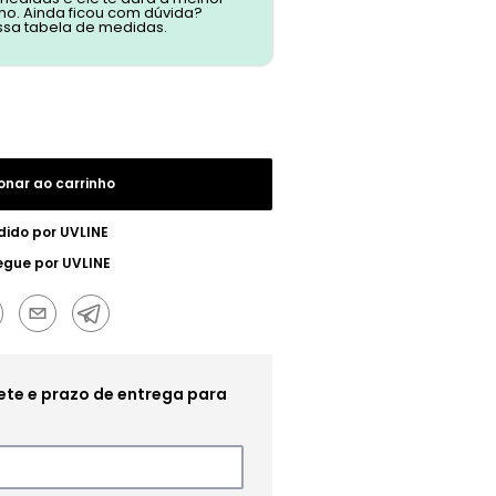
o. Ainda ficou com dúvida?
ssa tabela de medidas.
onar ao carrinho
dido por
UVLINE
egue por
UVLINE