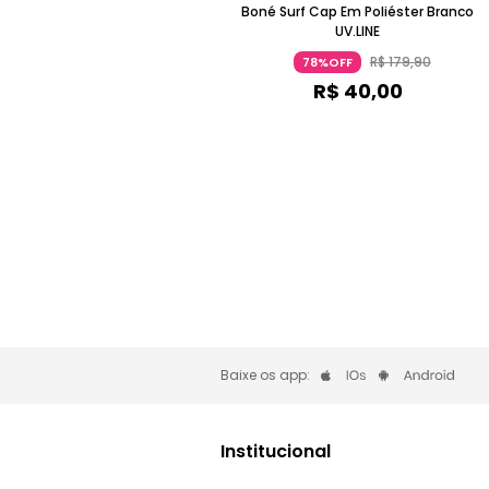
Boné Surf Cap Em Poliéster Branco
UV.LINE
R$
179
,
90
78%OFF
R$
40
,
00
Baixe os app:
Institucional