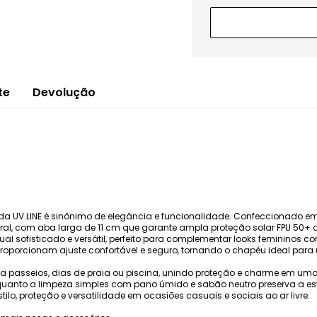
te
Devolução
a UV.LINE é sinônimo de elegância e funcionalidade. Confeccionado em f
l, com aba larga de 11 cm que garante ampla proteção solar FPU 50+ ao
 sofisticado e versátil, perfeito para complementar looks femininos com e
 proporcionam ajuste confortável e seguro, tornando o chapéu ideal para
para passeios, dias de praia ou piscina, unindo proteção e charme em um
 enquanto a limpeza simples com pano úmido e sabão neutro preserva a es
ilo, proteção e versatilidade em ocasiões casuais e sociais ao ar livre.