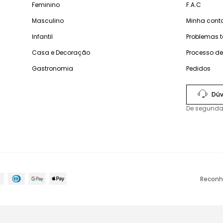
Feminino
F.A.C
Masculino
Minha cont
Infantil
Problemas 
Casa e Decoração
Processo d
Gastronomia
Pedidos
Dúv
De segunda
Reconh