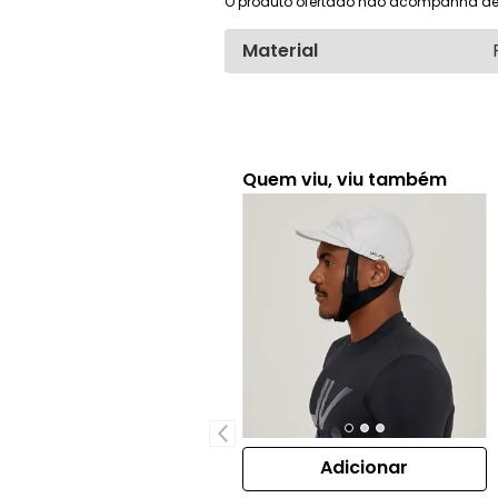
O produto ofertado não acompanha de
Material
Quem viu, viu também
Adicionar