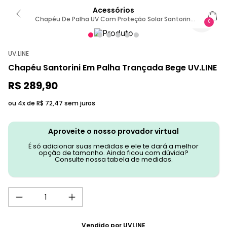
Acessórios
Chapéu De Palha UV Com Proteção Solar Santorini
0
Trigo UN / TRIGO
UV.LINE
Chapéu Santorini Em Palha Trançada Bege UV.LINE
R$
289
,
90
ou 4x de
R$
72
,
47
sem juros
Aproveite o nosso provador virtual
É só adicionar suas medidas e ele te dará a melhor
opção de tamanho. Ainda ficou com dúvida?
Consulte nossa tabela de medidas.
Vendido por
UVLINE