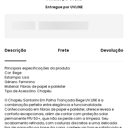
Entregue por
UVLINE
Frete
Devolução
Principais especificações do produto:
Cor: Bege
Estampa: Lisa
Gênero: Feminino
Material: Fibras de papel e poliéster
Tipo de Acessório: Chapéu
O Chapéu Santorini Em Palha Trançada Bege UV.LINE é a
combinação perfeita entre elegância e funcionalidade.
Confeccionado em fibras de papel e poliéster, oferece leveza e
conforto excepcionais, além de contar com proteção solar
permanente FPU 50+, que não se perde com a limpeza. Seu
acabamento refinado, com costuras discretas e uma delicada
tira de gorgurão na base da copa, confere um toque sofisticado e