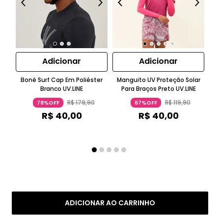
Adicionar
Adicionar
Boné Surf Cap Em Poliéster
Manguito UV Proteção Solar
M
Branco UV.LINE
Para Braços Preto UV.LINE
R$
179
,
90
R$
119
,
90
78%OFF
67%OFF
R$
40
,
00
R$
40
,
00
ADICIONAR AO CARRINHO