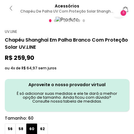
Acessórios
Chapéu De Palha UV Com Proteção Solar Shanghai
0
Branco 60 / BRANCO-PRETO
UV.LINE
Chapéu Shanghai Em Palha Branco Com Proteção
Solar UV.LINE
R$
259
,
90
ou 4x de
R$
64
,
97
sem juros
Aproveite o nosso provador virtual
É só adicionar suas medidas e ele te dará a melhor
opção de tamanho. Ainda ficou com dúvida?
Consulte nossa tabela de medidas.
Tamanho
:
60
56
58
60
62