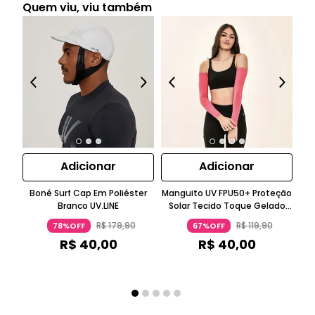
Quem viu, viu também
Adicionar
Adicionar
Boné Surf Cap Em Poliéster
Manguito UV FPU50+ Proteção
M
Branco UV.LINE
Solar Tecido Toque Gelado
Pink UV.LINE
R$
179
,
90
R$
119
,
90
78%OFF
67%OFF
R$
40
,
00
R$
40
,
00