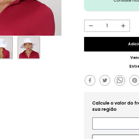
Consulte no
Adici
Ven
Entr