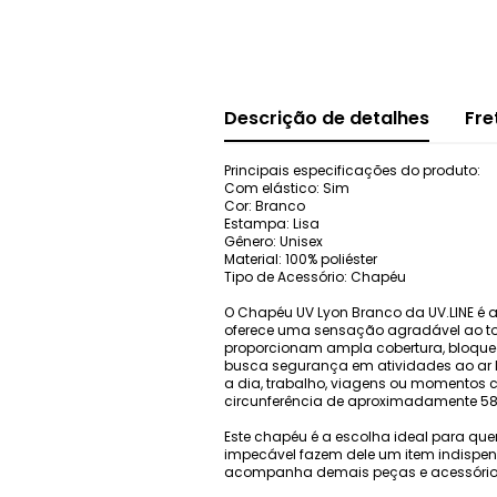
Descrição de detalhes
Fre
Principais especificações do produto:
Com elástico: Sim
Cor: Branco
Estampa: Lisa
Gênero: Unisex
Material: 100% poliéster
Tipo de Acessório: Chapéu
O Chapéu UV Lyon Branco da UV.LINE é a 
oferece uma sensação agradável ao to
proporcionam ampla cobertura, bloquea
busca segurança em atividades ao ar li
a dia, trabalho, viagens ou momentos c
circunferência de aproximadamente 58 
Este chapéu é a escolha ideal para que
impecável fazem dele um item indispen
acompanha demais peças e acessório