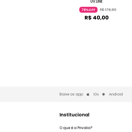
UV.LINE
R$
179
,
90
78%OFF
R$
40
,
00
Baixe os app:
Institucional
O que é a Privalia?