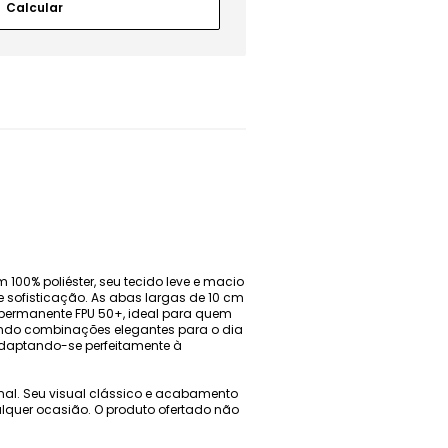
 100% poliéster, seu tecido leve e macio
sofisticação. As abas largas de 10 cm
 permanente FPU 50+, ideal para quem
itindo combinações elegantes para o dia
 adaptando-se perfeitamente à
onal. Seu visual clássico e acabamento
lquer ocasião. O produto ofertado não