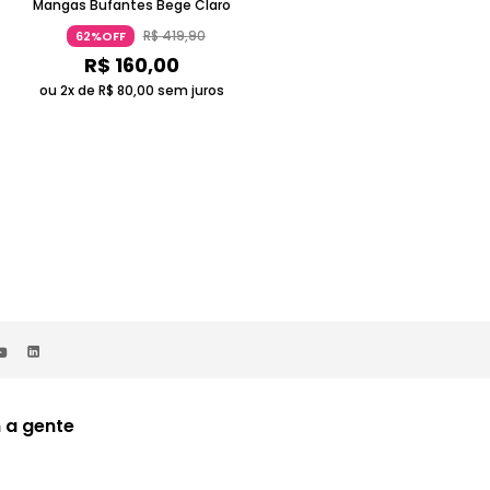
Mangas Bufantes Bege Claro
Redondo Verde
R$
419
,
90
R$
259
,
90
62%OFF
62%OFF
R$
160
,
00
R$
100
,
00
ou 2x de
R$
80
,
00
sem juros
 a gente