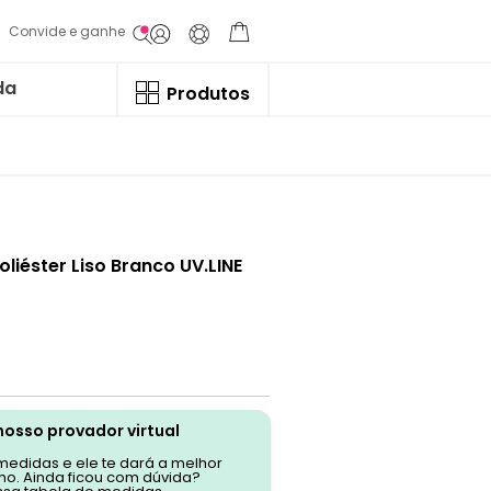
Convide e ganhe
da
Produtos
liéster Liso Branco UV.LINE
nosso provador virtual
 medidas e ele te dará a melhor
o. Ainda ficou com dúvida?