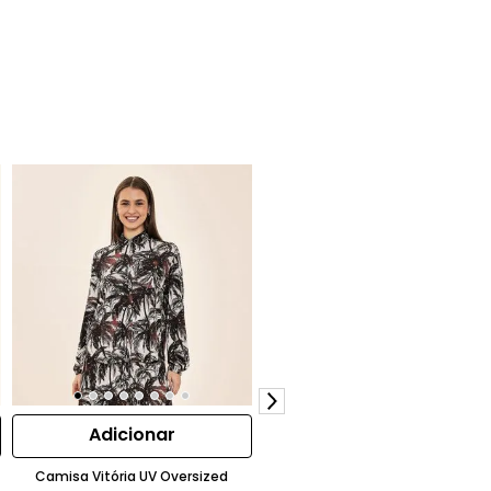
Adicionar
Adicionar
Camisa Vitória UV Oversized
Maiô Menina Babado UV Decote