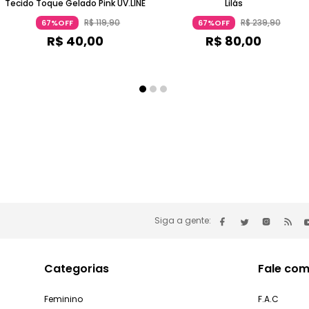
Tecido Toque Gelado Pink UV.LINE
Lilás
R$
119
,
90
R$
239
,
90
67%OFF
67%OFF
R$
40
,
00
R$
80
,
00
Siga a gente:
Categorias
Fale com
Feminino
F.A.C