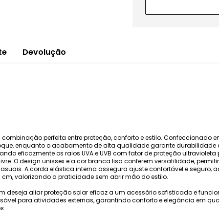
te
Devolução
combinação perfeita entre proteção, conforto e estilo. Confeccionado em
que, enquanto o acabamento de alta qualidade garante durabilidade e 
ndo eficazmente os raios UVA e UVB com fator de proteção ultravioleta
vre. O design unissex e a cor branca lisa conferem versatilidade, perm
asuais. A corda elástica interna assegura ajuste confortável e seguro,
cm, valorizando a praticidade sem abrir mão do estilo.
m deseja aliar proteção solar eficaz a um acessório sofisticado e funci
sável para atividades externas, garantindo conforto e elegância em qua
s.