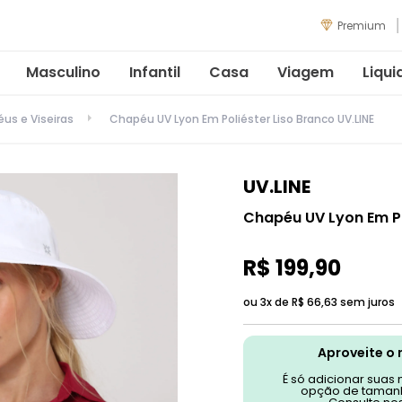
Premium
Masculino
Infantil
Casa
Viagem
Liqui
us e Viseiras
Chapéu UV Lyon Em Poliéster Liso Branco UV.LINE
UV.LINE
Chapéu UV Lyon Em Po
R$
199
,
90
ou 3x de
R$
66
,
63
sem juros
Aproveite o 
É só adicionar suas
opção de tamanh