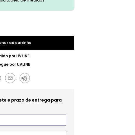
ssa tabela de medidas.
onar ao carrinho
dido por
UVLINE
egue por
UVLINE