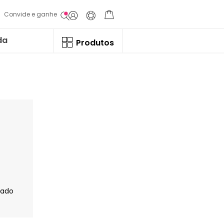
Convide e ganhe
da
Produtos
jado