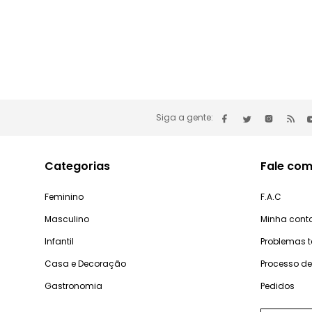
Siga a gente:
Categorias
Fale com
Feminino
F.A.C
Masculino
Minha cont
Infantil
Problemas 
Casa e Decoração
Processo d
Gastronomia
Pedidos