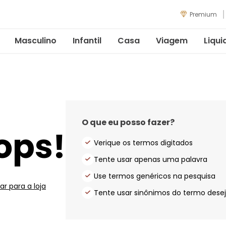
Premium
Masculino
Infantil
Casa
Viagem
Liqui
O que eu posso fazer?
ops!
Verique os termos digitados
Tente usar apenas uma palavra
Use termos genéricos na pesquisa
ar para a loja
Tente usar sinônimos do termo dese