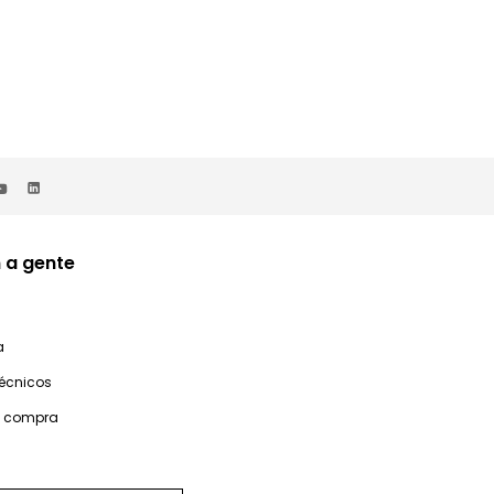
 a gente
a
técnicos
e compra