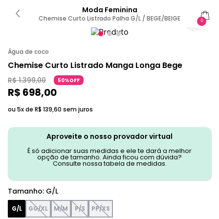
Moda Feminina
Chemise Curto Listrado Palha G/L / BEGE/BEIGE
0
Água de coco
Chemise Curto Listrado Manga Longa Bege
R$
1
.
399
,
00
50%OFF
R$
698
,
00
ou 5x de
R$
139
,
60
sem juros
Aproveite o nosso provador virtual
É só adicionar suas medidas e ele te dará a melhor
opção de tamanho. Ainda ficou com dúvida?
Consulte nossa tabela de medidas.
Tamanho
:
G/L
G/L
GG/XL
M/M
P/S
PP/XS