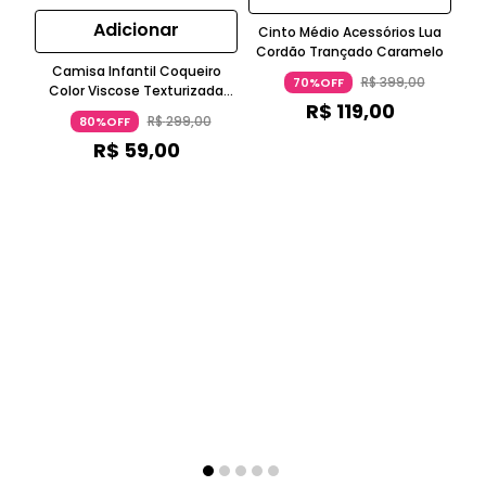
Adicionar
Cinto Médio Acessórios Lua
Cordão Trançado Caramelo
Camisa Infantil Coqueiro
J
R$
399
,
00
70%OFF
Color Viscose Texturizada
R$
119
,
00
Manga Curta Laranja
R$
299
,
00
80%OFF
R$
59
,
00
o