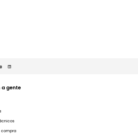
 a gente
a
técnicos
e compra