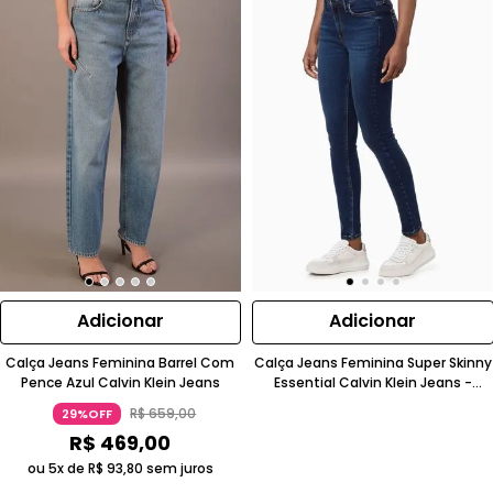
Adicionar
Adicionar
Calça Jeans Feminina Barrel Com
Calça Jeans Feminina Super Skinny
Pence Azul Calvin Klein Jeans
Essential Calvin Klein Jeans -
Marinho
R$
659
,
00
29%OFF
R$
469
,
00
ou 5x de
R$
93
,
80
sem juros