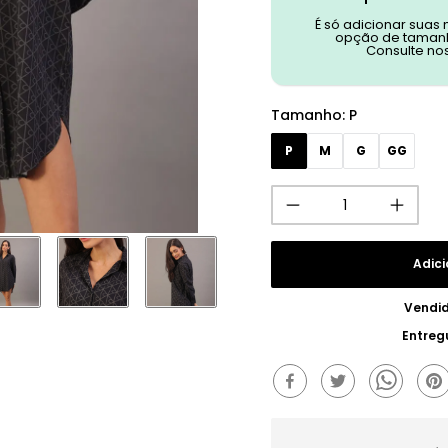
É só adicionar suas
opção de tamanh
Consulte no
Tamanho
:
P
P
M
G
GG
Adici
Vendi
Entreg