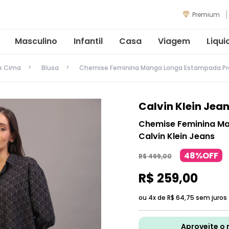
Premium
Masculino
Infantil
Casa
Viagem
Liqui
de Cima
Blusa
Chemise Feminina Manga Longa Estampada Pret
Calvin Klein Jea
Chemise Feminina M
Calvin Klein Jeans
48%OFF
R$
499
,
00
R$
259
,
00
ou 4x de
R$
64
,
75
sem juros
Aproveite o 