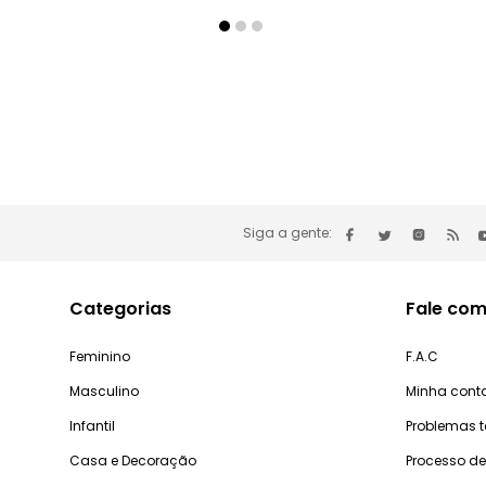
Siga a gente:
Categorias
Fale com
Feminino
F.A.C
Masculino
Minha cont
Infantil
Problemas 
Casa e Decoração
Processo d