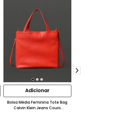
Adicionar
Adicionar
Bolsa Média Feminina Tote Bag
Bolsa Masculina Mini Sport
Calvin Klein Jeans Couro
Essentials Transversal Calvin Kle
Granulado Laranja
Jeans Caqui Claro
R$
599
,
00
50%OFF
R$
299
,
00
ou 4x de
R$
74
,
75
sem juros