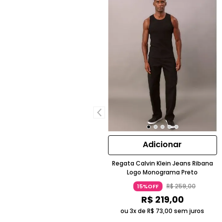
Adicionar
Regata Calvin Klein Jeans Ribana
Logo Monograma Preto
R$
259
,
00
15%OFF
R$
219
,
00
ou 3x de
R$
73
,
00
sem juros