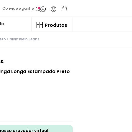
Convide e ganhe
da
Produtos
o Calvin Klein Jeans
ns
anga Longa Estampada Preto
nosso provador virtual