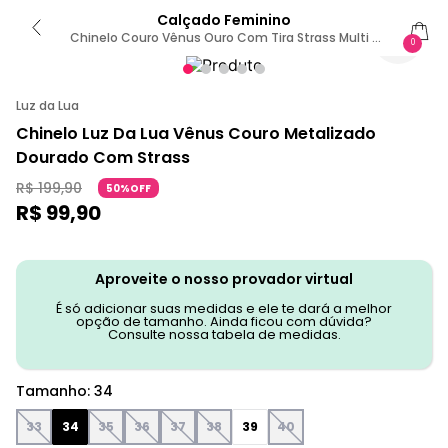
Calçado Feminino
Chinelo Couro Vênus Ouro Com Tira Strass Multi -
0
52210068 34
Luz da Lua
Chinelo Luz Da Lua Vênus Couro Metalizado
Dourado Com Strass
R$
199
,
90
50%OFF
R$
99
,
90
Aproveite o nosso provador virtual
É só adicionar suas medidas e ele te dará a melhor
opção de tamanho. Ainda ficou com dúvida?
Consulte nossa tabela de medidas.
Tamanho
:
34
33
34
35
36
37
38
39
40