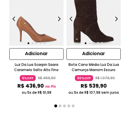
Adicionar
Adicionar
Luz Da Lua Scarpin Saara
Bota Cano Médio Luz Da Lua
T
Caramelo Salto Alto Fino
Camurça Marrom Escuro
R$
459
,
90
R$
1
.
079
,
90
5%OFF
50%OFF
R$
436
,
90
R$
539
,
90
no Pix
ou 5x de
R$
91
,
98
ou 5x de
R$
107
,
98
sem juros
ou