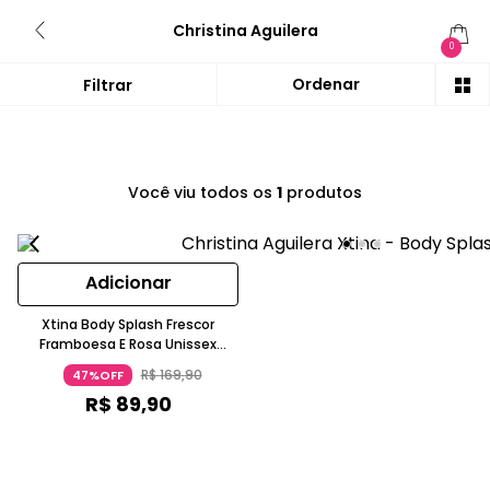
Christina Aguilera
0
Você viu todos os
1
produtos
Adicionar
Xtina Body Splash Frescor
Framboesa E Rosa Unissex
236ml Christina Aguilera
R$
169
,
90
47%OFF
R$
89
,
90