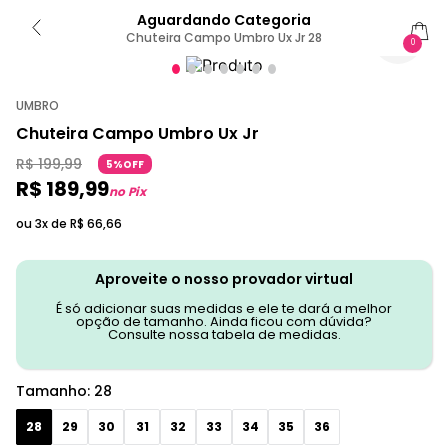
Aguardando Categoria
Chuteira Campo Umbro Ux Jr 28
0
UMBRO
Chuteira Campo Umbro Ux Jr
R$
199
,
99
5%OFF
R$
189
,
99
no Pix
ou 3x de
R$
66
,
66
Aproveite o nosso provador virtual
É só adicionar suas medidas e ele te dará a melhor
opção de tamanho. Ainda ficou com dúvida?
Consulte nossa tabela de medidas.
Tamanho
:
28
28
29
30
31
32
33
34
35
36