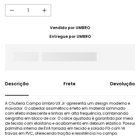
Vendido por
UMBRO
Entregue por
UMBRO
Frete
Devolução
A Chuteira Campo Umbro UX Jr. apresenta um design moderno e
inovador. O cabedal assimétrico é feito em material laminado
com efeito iridescente e linhas em alta frequência, combinando
serigrafia em bloco de cor. O calce ajustado é garantido por meia
de tecido com elastano e acabamento em debrum elástico. Possui
palmilha interna de EVA forrada em tecido e solado FG com 14
travas em PVC, oferecendo tração e resistência no campo.