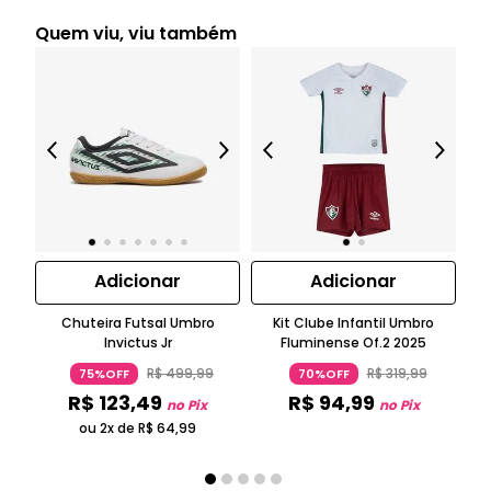
Quem viu, viu também
Adicionar
Adicionar
Chuteira Futsal Umbro
Kit Clube Infantil Umbro
Invictus Jr
Fluminense Of.2 2025
R$
499
,
99
R$
319
,
99
75%OFF
70%OFF
R$
123
,
49
R$
94
,
99
no Pix
no Pix
ou 2x de
R$
64
,
99