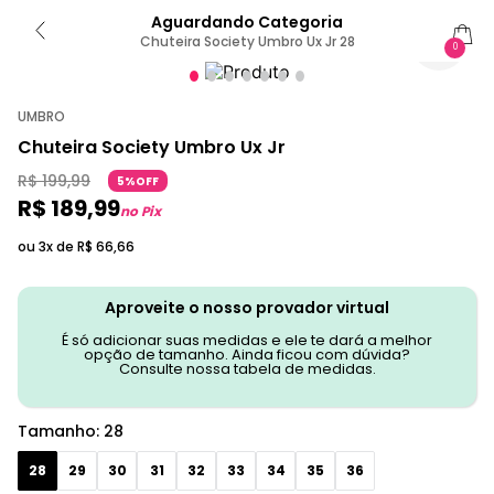
Aguardando Categoria
Chuteira Society Umbro Ux Jr 28
0
UMBRO
Chuteira Society Umbro Ux Jr
R$
199
,
99
5%OFF
R$
189
,
99
no Pix
ou 3x de
R$
66
,
66
Aproveite o nosso provador virtual
É só adicionar suas medidas e ele te dará a melhor
opção de tamanho. Ainda ficou com dúvida?
Consulte nossa tabela de medidas.
Tamanho
:
28
28
29
30
31
32
33
34
35
36