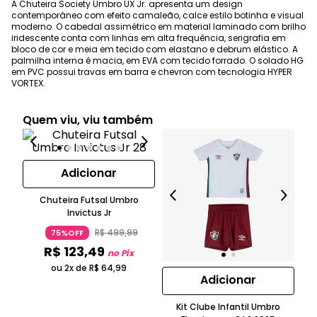
A Chuteira Society Umbro UX Jr. apresenta um design
contemporâneo com efeito camaleão, calce estilo botinha e visual
moderno. O cabedal assimétrico em material laminado com brilho
iridescente conta com linhas em alta frequência, serigrafia em
bloco de cor e meia em tecido com elastano e debrum elástico. A
palmilha interna é macia, em EVA com tecido forrado. O solado HG
em PVC possui travas em barra e chevron com tecnologia HYPER
VORTEX.
Quem viu, viu também
Adicionar
Chuteira Futsal Umbro
Invictus Jr
R$
499
,
99
75%OFF
R$
123
,
49
no Pix
ou 2x de
R$
64
,
99
Adicionar
Kit Clube Infantil Umbro