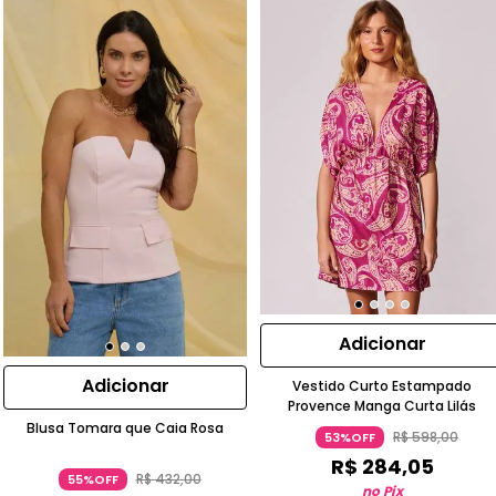
Adicionar
Adicionar
Vestido Curto Estampado
Provence Manga Curta Lilás
Blusa Tomara que Caia Rosa
R$
598
,
00
53%OFF
R$
284
,
05
R$
432
,
00
55%OFF
no Pix