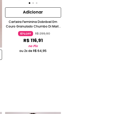
Adicionar
Carteira Feminina Dobrável Em
Couro Granulado Chumbo Di Marly
´s
R$
299
,
90
61%OFF
R$
116
,
91
no Pix
ou 2x de
R$
64
,
95