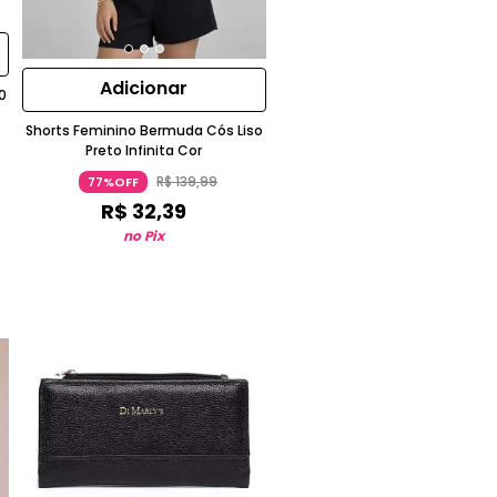
Adicionar
0
Shorts Feminino Bermuda Cós Liso
Preto Infinita Cor
R$
139
,
99
77%OFF
R$
32
,
39
no Pix