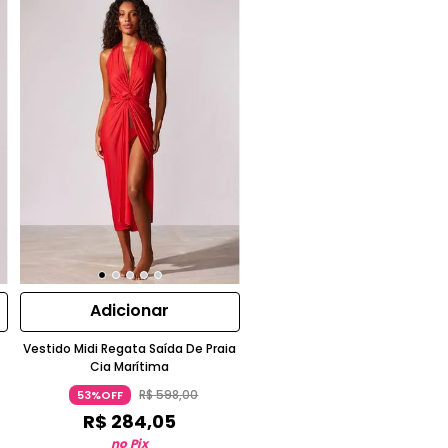
Adicionar
Vestido Midi Regata Saída De Praia
Cia Marítima
R$
598
,
00
53%OFF
R$
284
,
05
no Pix