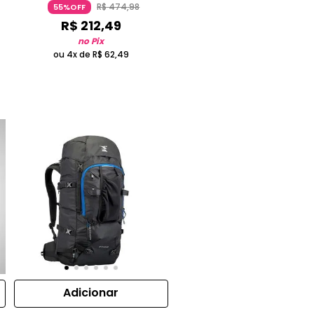
R$
474
,
98
55%OFF
R$
212
,
49
no Pix
ou 4x de
R$
62
,
49
Adicionar