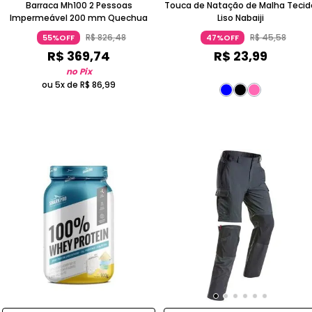
Barraca Mh100 2 Pessoas
Touca de Natação de Malha Tecid
Impermeável 200 mm Quechua
Liso Nabaiji
R$
826
,
48
R$
45
,
58
55%OFF
47%OFF
R$
369
,
74
R$
23
,
99
no Pix
ou 5x de
R$
86
,
99