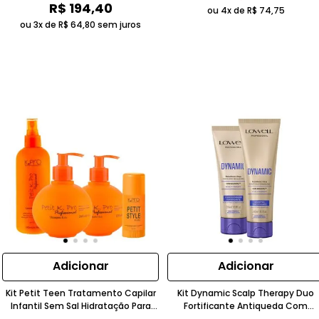
R$
194
,
40
ou 4x de
R$
74
,
75
ou 3x de
R$
64
,
80
sem juros
Adicionar
Adicionar
Kit Petit Teen Tratamento Capilar
Kit Dynamic Scalp Therapy Duo
Infantil Sem Sal Hidratação Para
Fortificante Antiqueda Com
Cabelos Lisos Laranja K.PRO
Queratina Lowell