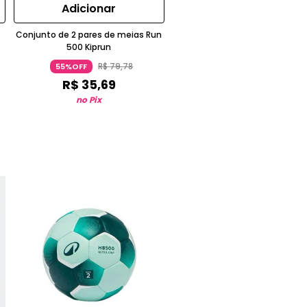
Adicionar
Conjunto de 2 pares de meias Run
500 Kiprun
R$
79
,
78
55%OFF
R$
35
,
69
no Pix