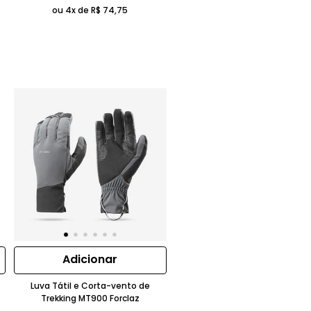
ou 4x de
R$
74
,
75
Adicionar
Luva Tátil e Corta-vento de
Trekking MT900 Forclaz