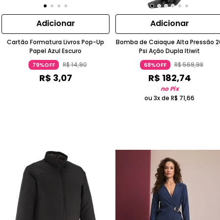
Adicionar
Adicionar
Cartão Formatura Livros Pop-Up
Bomba de Caiaque Alta Pressão 2
Papel Azul Escuro
Psi Ação Dupla Itiwit
R$
14
,
90
R$
569
,
98
79%OFF
68%OFF
R$
3
,
07
R$
182
,
74
no Pix
ou 3x de
R$
71
,
66