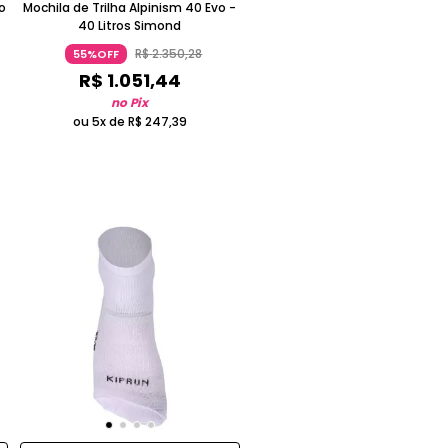
o
Mochila de Trilha Alpinism 40 Evo -
40 Litros Simond
R$
2
.
350
,
28
55%OFF
R$
1
.
051
,
44
no Pix
ou 5x de
R$
247
,
39