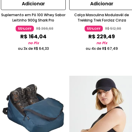
Adicionar
Adicionar
Suplemento em Pó 100 Whey Sabor
Calça Masculina Modulavél de
Leitinho 900g Shark Pro
Trekking Trek Forclaz Cinza
R$
366
,
68
R$
512
,
98
55%OFF
55%OFF
R$
164
,
04
R$
229
,
49
no Pix
no Pix
ou 3x de
R$
64
,
33
ou 4x de
R$
67
,
49