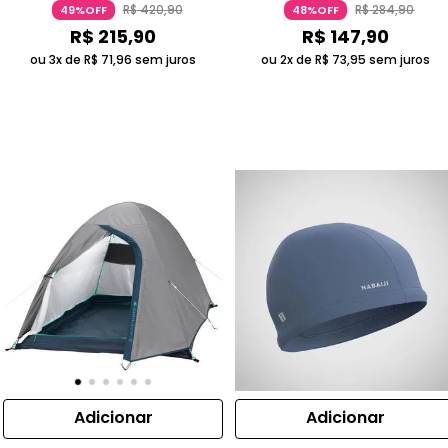
R$
420
,
90
R$
284
,
90
49%OFF
48%OFF
PROFISSIONAL
R$
215
,
90
R$
147
,
90
ou 3x de
R$
71
,
96
sem juros
ou 2x de
R$
73
,
95
sem juros
Adicionar
Adicionar