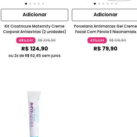
Adicionar
Adicionar
Kit Cicatricure Maternity Creme
Porcelana Antimarcas Gel Crem
Corporal Antiestrias (2 unidades)
Facial Com Pérola E Niacinamida
Cicatricure
R$
239
,
90
R$
139
,
90
48%OFF
43%OFF
R$
124
,
90
R$
79
,
90
ou 2x de
R$
62
,
45
sem juros