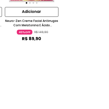
Adicionar
e
Neuro-Zen Creme Facial Antirrugas
Com Melatonina E Ácido
Hialurônico Pele Seca CICATRICURE
R$
149
,
90
40%OFF
R$
89
,
90