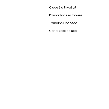
O que é a Privalia?
Privacidade e Cookies
Trabalhe Conosco
Condições de uso
Relação com investidores
Blog Privalia
Ganhe R$50
Seja Premium
Pague com