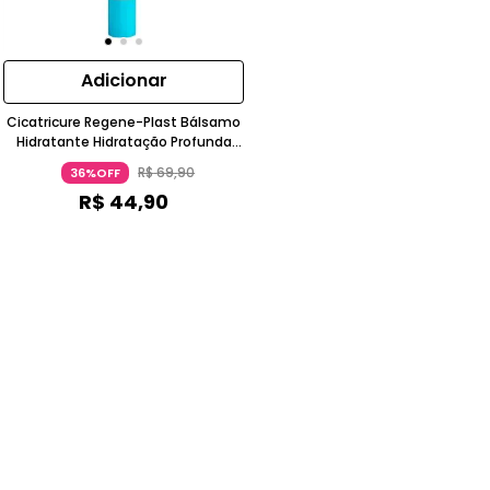
Adicionar
Cicatricure Regene-Plast Bálsamo
Hidratante Hidratação Profunda
Azul Turquesa Cicatricure
R$
69
,
90
36%OFF
R$
44
,
90