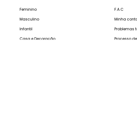
Feminino
F.A.C
Masculino
Minha cont
Infantil
Problemas 
Casa e Decoração
Processo d
Gastronomia
Pedidos
Dúv
De segunda
Reconh