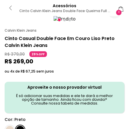
Acessórios
Cinto Calvin Klein Jeans Double Face Queima Full -
0
Preto 80
Calvin Klein Jeans
Cinto Casual Double Face Em Couro Liso Preto
Calvin Klein Jeans
R$
379
,
00
29%OFF
R$
269
,
00
ou 4x de
R$
67
,
25
sem juros
Aproveite o nosso provador virtual
É só adicionar suas medidas e ele te dará a melhor
opção de tamanho. Ainda ficou com dúvida?
Consulte nossa tabela de medidas.
Cor
:
Preto