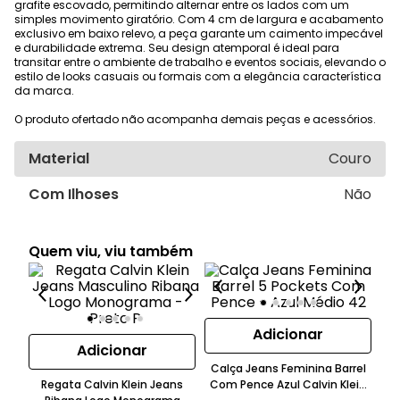
grafite escovado, permitindo alternar entre os lados com um
simples movimento giratório. Com 4 cm de largura e acabamento
exclusivo em baixo relevo, a peça garante um caimento impecável
e durabilidade extrema. Seu design atemporal é ideal para
transitar entre o ambiente de trabalho e eventos sociais, elevando o
estilo de looks casuais ou formais com a elegância característica
da marca.
O produto ofertado não acompanha demais peças e acessórios.
Material
Couro
Com Ilhoses
Não
Quem viu, viu também
Adicionar
Adicionar
Calça Jeans Feminina Barrel
Regata Calvin Klein Jeans
Com Pence Azul Calvin Klein
Ca