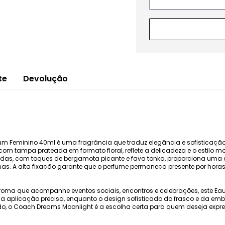
te
Devolução
m Feminino 40ml é uma fragrância que traduz elegância e sofisticação
com tampa prateada em formato floral, reflete a delicadeza e o estilo
as, com toques de bergamota picante e fava tonka, proporciona uma exp
rnas. A alta fixação garante que o perfume permaneça presente por hor
ma que acompanhe eventos sociais, encontros e celebrações, este Eau 
e a aplicação precisa, enquanto o design sofisticado do frasco e da 
nado, o Coach Dreams Moonlight é a escolha certa para quem deseja expr