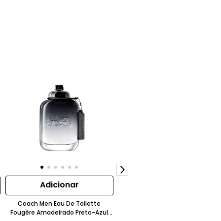
Adicionar
Adicionar
Coach Men Eau De Toilette
Coach For Men Eau De Parfum
Fougère Amadeirado Preto-Azul
100Ml Amadeirado Especiado Cou