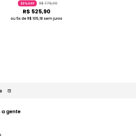
Coach
Saffiano Coach
R$
779
,
00
R$
849
,
00
32%OFF
30%OFF
R$
525
,
90
R$
591
,
90
ou 5x de
R$
105
,
18
sem juros
ou 5x de
R$
118
,
38
sem juros
 a gente
a