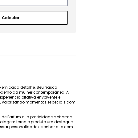
 em cada detalhe. Seu frasco
 moderno da mulher contemporânea. A
eriência olfativa envolvente e
as, valorizando momentos especiais com
de Parfum alia praticidade e charme.
embalagem torna o produto um destaque
essar personalidade e sonhar alto com