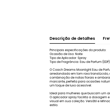
Descrição de detalhes
Fre
Principais especificações do produto:
Ocasião de Uso: Noite
Tipo de Aplicador: Spray
Tipo de Fragrância: Eau de Parfum (EDP)
O Coach Dreams Moonlight Eau de Parfu
arredondado em tom roxo translúcido, 
combinação de notas florais e ambarad
marcante, perfeita para ocasiões notu
um toque de luxo acessível.
Ideal para mulheres que buscam um aro
O aplicador spray facilita a dosagem 
visual em sua coleção. Versátil e refi
estilo.