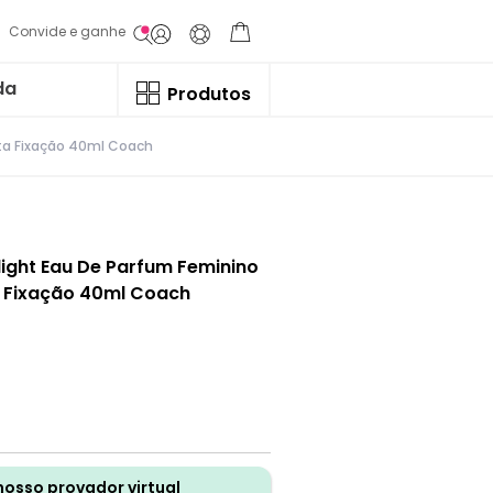
Convide e ganhe
da
Produtos
ta Fixação 40ml Coach
ght Eau De Parfum Feminino
a Fixação 40ml Coach
nosso provador virtual