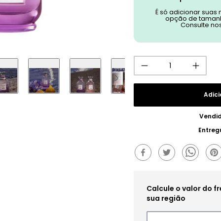
É só adicionar suas
opção de tamanh
Consulte no
Adici
Vendi
Entreg