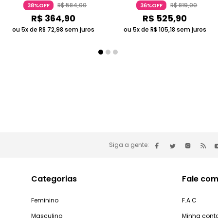
Coach
Frutal Framboesa Rosa Camurça
R$
584
,
00
R$
819
,
00
38%OFF
36%OFF
Coach
R$
364
,
90
R$
525
,
90
ou 5x de
R$
72
,
98
sem juros
ou 5x de
R$
105
,
18
sem juros
Siga a gente:
Categorias
Fale com
Feminino
F.A.C
Masculino
Minha cont