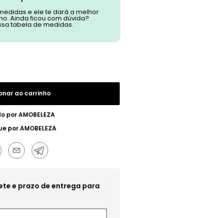
 medidas e ele te dará a melhor
o. Ainda ficou com dúvida?
ssa tabela de medidas.
onar ao carrinho
do por
AMOBELEZA
ue por
AMOBELEZA