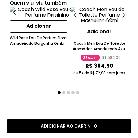
Quem viu, viu também
Adicionar
Adicionar
Wild Rose Eau De Parfum Floral
Co
Amadeirado Borgonha Ombré
Coach Men Eau De Toilette
Per
Coach
Aromático Amadeirado Azul
Escuro Coach
R$
584
,
00
38%OFF
R$
364
,
90
o
ou 5x de
R$
72
,
98
sem juros
ADICIONAR AO CARRINHO