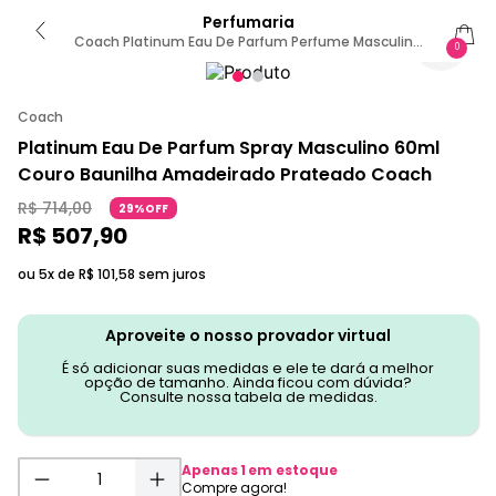
Perfumaria
Coach Platinum Eau De Parfum Perfume Masculino
0
60ml
Coach
Platinum Eau De Parfum Spray Masculino 60ml
Couro Baunilha Amadeirado Prateado Coach
R$
714
,
00
29%OFF
R$
507
,
90
ou 5x de
R$
101
,
58
sem juros
Aproveite o nosso provador virtual
É só adicionar suas medidas e ele te dará a melhor
opção de tamanho. Ainda ficou com dúvida?
Consulte nossa tabela de medidas.
Apenas
1
em estoque