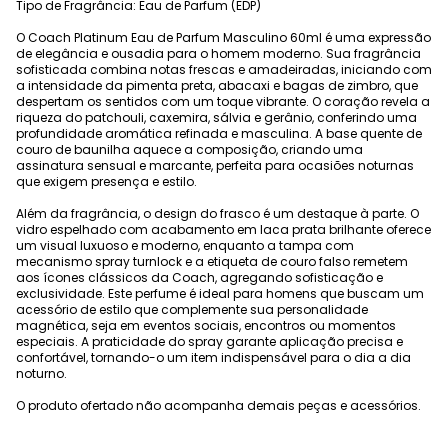
Tipo de Fragrância: Eau de Parfum (EDP)
O Coach Platinum Eau de Parfum Masculino 60ml é uma expressão
de elegância e ousadia para o homem moderno. Sua fragrância
sofisticada combina notas frescas e amadeiradas, iniciando com
a intensidade da pimenta preta, abacaxi e bagas de zimbro, que
despertam os sentidos com um toque vibrante. O coração revela a
riqueza do patchouli, caxemira, sálvia e gerânio, conferindo uma
profundidade aromática refinada e masculina. A base quente de
couro de baunilha aquece a composição, criando uma
assinatura sensual e marcante, perfeita para ocasiões noturnas
que exigem presença e estilo.
Além da fragrância, o design do frasco é um destaque à parte. O
vidro espelhado com acabamento em laca prata brilhante oferece
um visual luxuoso e moderno, enquanto a tampa com
mecanismo spray turnlock e a etiqueta de couro falso remetem
aos ícones clássicos da Coach, agregando sofisticação e
exclusividade. Este perfume é ideal para homens que buscam um
acessório de estilo que complemente sua personalidade
magnética, seja em eventos sociais, encontros ou momentos
especiais. A praticidade do spray garante aplicação precisa e
confortável, tornando-o um item indispensável para o dia a dia
noturno.
O produto ofertado não acompanha demais peças e acessórios.