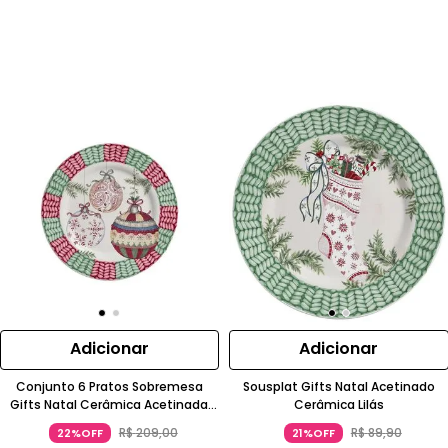
Adicionar
Adicionar
Conjunto 6 Pratos Sobremesa
Sousplat Gifts Natal Acetinado
Gifts Natal Cerâmica Acetinada
Cerâmica Lilás
Bordô Alleanza
R$
209
,
00
R$
89
,
90
22%OFF
21%OFF