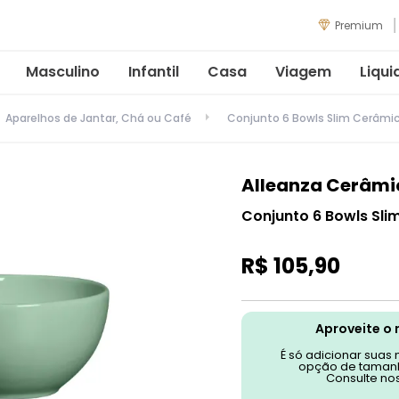
Premium
Masculino
Infantil
Casa
Viagem
Liqui
Aparelhos de Jantar, Chá ou Café
Conjunto 6 Bowls Slim Cerâmi
Alleanza Cerâmi
Conjunto 6 Bowls Sli
R$
105
,
90
Aproveite o 
É só adicionar suas
opção de tamanh
Consulte no