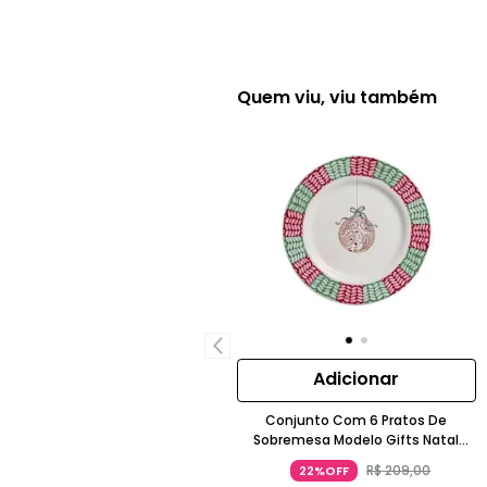
Quem viu, viu também
Adicionar
Conjunto Com 6 Pratos De
Sobremesa Modelo Gifts Natal
Acetinado Cerâmica Coral
R$
209
,
00
22%OFF