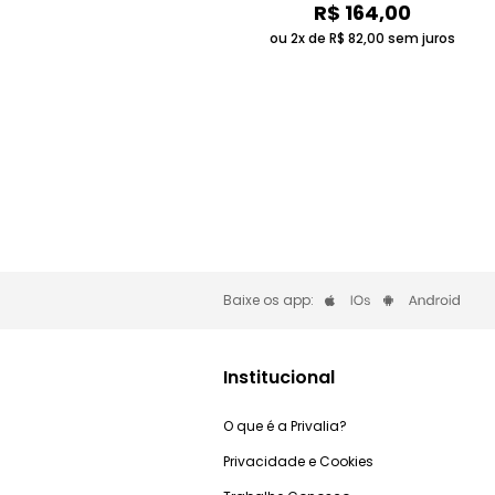
R$
164
,
00
ou 2x de
R$
82
,
00
sem juros
Baixe os app:
Institucional
O que é a Privalia?
Privacidade e Cookies