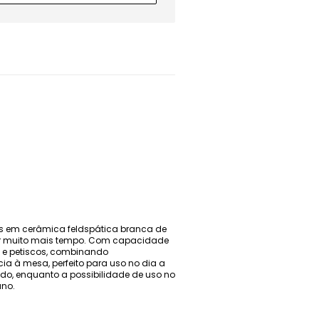
os em cerâmica feldspática branca de
 por muito mais tempo. Com capacidade
s e petiscos, combinando
ia à mesa, perfeito para uso no dia a
ado, enquanto a possibilidade de uso no
ano.