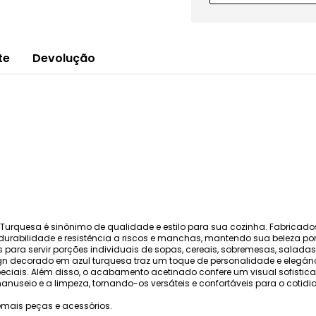
te
Devolução
 Turquesa é sinônimo de qualidade e estilo para sua cozinha. Fabricad
m durabilidade e resistência a riscos e manchas, mantendo sua beleza
s para servir porções individuais de sopas, cereais, sobremesas, salada
gn decorado em azul turquesa traz um toque de personalidade e elegânc
speciais. Além disso, o acabamento acetinado confere um visual sofistic
anuseio e a limpeza, tornando-os versáteis e confortáveis para o cotidi
mais peças e acessórios.