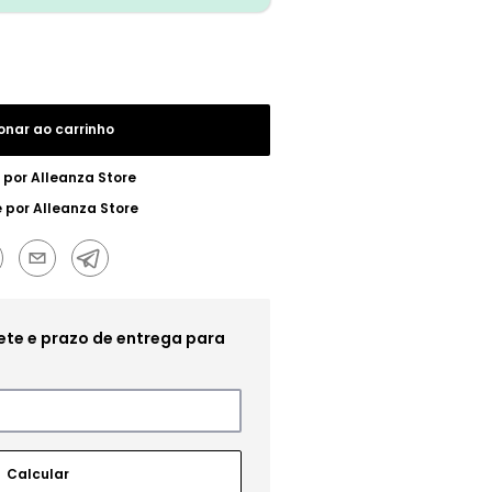
onar ao carrinho
 por
Alleanza Store
e por
Alleanza Store