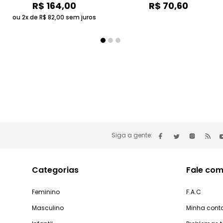
R$
164
,
00
R$
70
,
60
ou 2x de
R$
82
,
00
sem juros
Siga a gente:
Categorias
Fale com
Feminino
F.A.C
Masculino
Minha cont