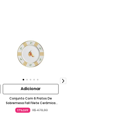
Adicionar
Adicionar
Conjunto Com 6 Pratos De
Conjunto 6 Pratos Rasos Encant
Sobremesa Fall Filete Cerâmica
Cerâmica Coral Ø29Cm
Dourado
R$
479
,
90
17%OFF