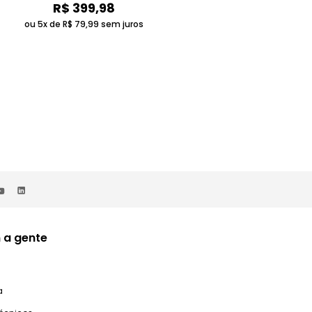
R$
399
,
98
ou 5x de
R$
79
,
99
sem juros
 a gente
a