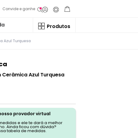
Convide e ganhe
da
Produtos
ca Azul Turquesa
ca
m Cerâmica Azul Turquesa
nosso provador virtual
 medidas e ele te dará a melhor
o. Ainda ficou com dúvida?
ssa tabela de medidas.