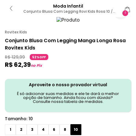
Moda Infantil
Conjunto Blusa Com Legging Rovi Kids Rosa 10 /
0
Rosa
Rovitex Kids
Conjunto Blusa Com Legging Manga Longa Rosa
Rovitex Kids
R$
129
,
99
52%OFF
R$
62
,
39
no Pix
Aproveite o nosso provador virtual
É só adicionar suas medidas e ele te dará a melhor
opção de tamanho. Ainda ficou com dúvida?
Consulte nossa tabela de medidas.
Tamanho
:
10
1
2
3
4
6
8
10