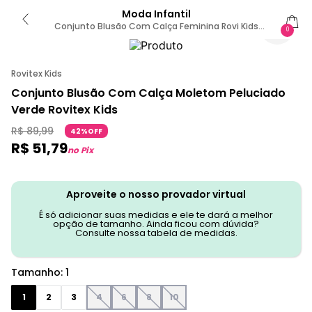
Moda Infantil
Conjunto Blusão Com Calça Feminina Rovi Kids
0
Verde 1 / Verde
Rovitex Kids
Conjunto Blusão Com Calça Moletom Peluciado
Verde Rovitex Kids
R$
89
,
99
42%OFF
R$
51
,
79
no Pix
Aproveite o nosso provador virtual
É só adicionar suas medidas e ele te dará a melhor
opção de tamanho. Ainda ficou com dúvida?
Consulte nossa tabela de medidas.
Tamanho
:
1
1
2
3
4
6
8
10