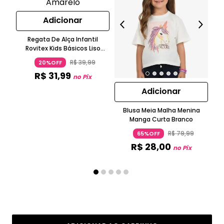
Adicionar
Regata De Alça Infantil
Rovitex Kids Básicos Liso
Amarelo
R$
39
,
99
20%OFF
R$
31
,
99
no Pix
Adicionar
Blusa Meia Malha Menina
Bl
Manga Curta Branco
N
R$
79
,
99
65%OFF
R$
28
,
00
no Pix