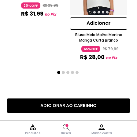
Amarelo
R$
39
,
99
20%OFF
R$
31
,
99
no Pix
Adicionar
Blusa Meia Malha Menina
Bl
Manga Curta Branco
N
R$
79
,
99
65%OFF
R$
28
,
00
no Pix
ADICIONAR AO CARRINHO
Produtos
Busca
Minha conta