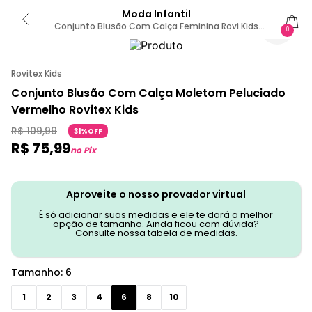
Moda Infantil
Conjunto Blusão Com Calça Feminina Rovi Kids
0
Vermelho 6 / Vermelho
Rovitex Kids
Conjunto Blusão Com Calça Moletom Peluciado
Vermelho Rovitex Kids
R$
109
,
99
31%OFF
R$
75
,
99
no Pix
Aproveite o nosso provador virtual
É só adicionar suas medidas e ele te dará a melhor
opção de tamanho. Ainda ficou com dúvida?
Consulte nossa tabela de medidas.
Tamanho
:
6
1
2
3
4
6
8
10