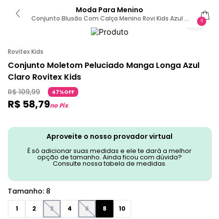
Moda Para Menino
Conjunto Blusão Com Calça Menino Rovi Kids Azul 8
0
/ Azul
Rovitex Kids
Conjunto Moletom Peluciado Manga Longa Azul
Claro Rovitex Kids
R$
109
,
99
47%OFF
R$
58
,
79
no Pix
Aproveite o nosso provador virtual
É só adicionar suas medidas e ele te dará a melhor
opção de tamanho. Ainda ficou com dúvida?
Consulte nossa tabela de medidas.
Tamanho
:
8
1
2
3
4
6
8
10