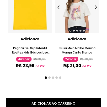
Adicionar
Adicionar
Regata De Alça Infantil
Blusa Meia Malha Menina
Bl
Rovitex Kids Básicos Liso
Manga Curta Branco
N
Amarelo
R$
39
,
99
R$
79
,
99
40%OFF
74%OFF
R$
23
,
99
R$
21
,
00
no Pix
no Pix
ADICIONAR AO CARRINHO