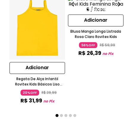
Adicionar
Blusa Manga Longa Listrada
Rosa Claro Rovitex Kids
Ca
Ma
R$
59
,
99
56%OFF
R$
26
,
39
no Pix
Adicionar
Regata De Alça Infantil
Rovitex Kids Básicos Liso
Amarelo
R$
39
,
99
20%OFF
R$
31
,
99
no Pix