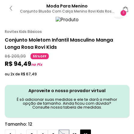
Moda Para Menino
Conjunto Blusão Com Calça Menino Rovi Kids Rosa
0
12 / Rosa
Rovitex Kids Básicos
Conjunto Moletom Infantil Masculino Manga
Longa Rosa Rovi Kids
R$
209
,
99
55%OFF
R$
94
,
49
no Pix
ou 2x de
R$
67
,
49
Aproveite o nosso provador virtual
É só adicionar suas medidas e ele te dará a melhor
opção de tamanho. Ainda ficou com dúvida?
Consulte nossa tabela de medidas.
Tamanho
:
12