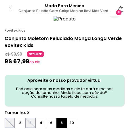
Moda Para Menino
Conjunto Blusão Com Calça Menino Rovi Kids Verde
0
8 / Verde
Rovitex Kids
Conjunto Moletom Peluciado Manga Longa Verde
Rovitex Kids
R$
99
,
99
32%OFF
R$
67
,
99
no Pix
Aproveite o nosso provador virtual
É só adicionar suas medidas e ele te dará a melhor
opção de tamanho. Ainda ficou com dúvida?
Consulte nossa tabela de medidas.
Tamanho
:
8
1
2
3
4
6
8
10