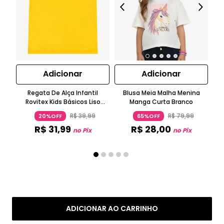
Adicionar
Adicionar
Regata De Alça Infantil
Blusa Meia Malha Menina
Bl
Rovitex Kids Básicos Liso
Manga Curta Branco
N
Amarelo
R$
39
,
99
R$
79
,
99
20%OFF
65%OFF
R$
31
,
99
R$
28
,
00
no Pix
no Pix
ADICIONAR AO CARRINHO