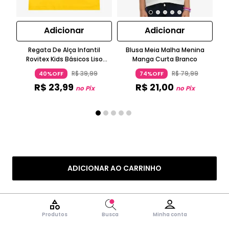
Adicionar
Adicionar
Regata De Alça Infantil
Blusa Meia Malha Menina
Bl
Rovitex Kids Básicos Liso
Manga Curta Branco
N
Amarelo
R$
39
,
99
R$
79
,
99
40%OFF
74%OFF
R$
23
,
99
R$
21
,
00
no Pix
no Pix
ADICIONAR AO CARRINHO
Produtos
Busca
Minha conta