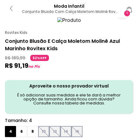
Moda Infantil
Conjunto Blusão Com Calça Moletom Molinê Rovi
0
Kids Azul 4 / Azul
Rovitex Kids
Conjunto Blusão E Calça Moletom Molinê Azul
Marinho Rovitex Kids
R$
189
,
99
52%OFF
R$
91
,
19
no Pix
Aproveite o nosso provador virtual
É só adicionar suas medidas e ele te dará a melhor
opção de tamanho. Ainda ficou com dúvida?
Consulte nossa tabela de medidas.
Tamanho
:
4
4
6
8
10
12
14
16