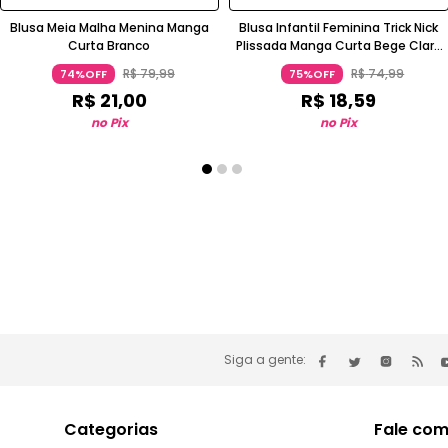
Blusa Meia Malha Menina Manga
Blusa Infantil Feminina Trick Nick
Curta Branco
Plissada Manga Curta Bege Claro
Rovitex Kids
R$
79
,
99
R$
74
,
99
74%OFF
75%OFF
R$
21
,
00
R$
18
,
59
no Pix
no Pix
Siga a gente:
Categorias
Fale com