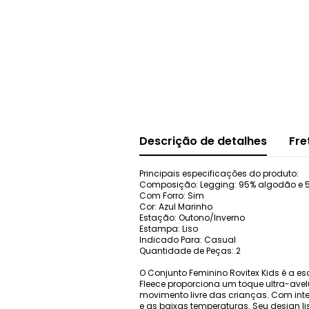
Descrição de detalhes
Fre
Principais especificações do produto:
Composição: Legging: 95% algodão e 
Com Forro: Sim
Cor: Azul Marinho
Estação: Outono/Inverno
Estampa: Liso
Indicado Para: Casual
Quantidade de Peças: 2
O Conjunto Feminino Rovitex Kids é a es
Fleece proporciona um toque ultra-avel
movimento livre das crianças. Com inte
e as baixas temperaturas. Seu design li