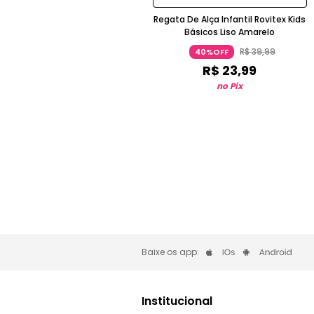
Regata De Alça Infantil Rovitex Kids
Básicos Liso Amarelo
R$
39
,
99
40%OFF
R$
23
,
99
no Pix
Baixe os app:
Institucional