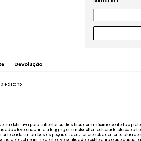
te
Devolução
5% elastano
colha definitiva para enfrentar os dias frios com máximo conforto e pro
udado e leve, enquanto a legging em molecotton peluciado oferece a fle
rior felpado em ambas as peças e capuz funcional, o conjunto atua como
so na cor azul marinho confere versatilidade e estilo para o uso casual,