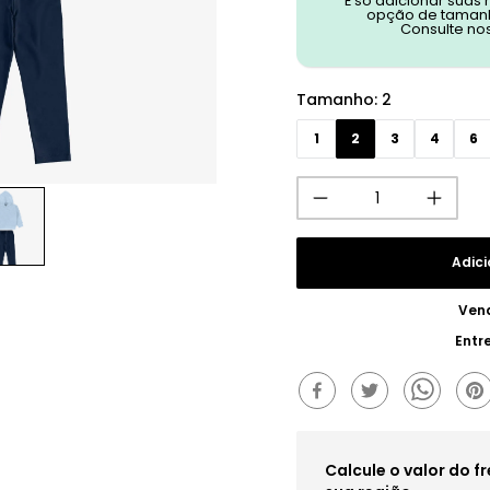
É só adicionar suas
opção de tamanh
Consulte no
Tamanho
:
2
1
2
3
4
6
Adici
Ven
Entr