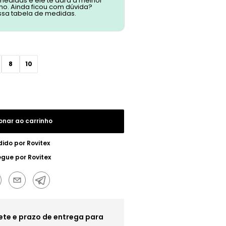
 medidas e ele te dará a melhor
o. Ainda ficou com dúvida?
ssa tabela de medidas.
8
10
onar ao carrinho
dido por
Rovitex
egue por
Rovitex