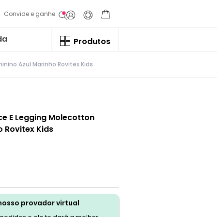
Convide e ganhe
da
Produtos
inino Azul Marinho Rovitex Kids
ce E Legging Molecotton
o Rovitex Kids
nosso provador virtual