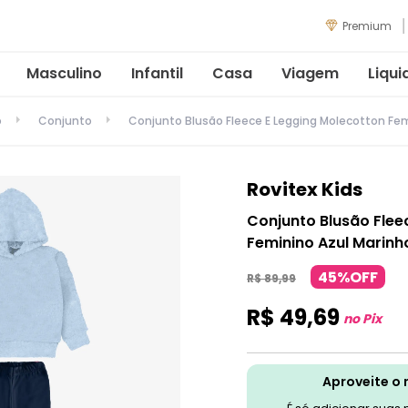
Premium
Masculino
Infantil
Casa
Viagem
Liqui
o
Conjunto
Conjunto Blusão Fleece E Legging Molecotton Fem
Rovitex Kids
Conjunto Blusão Flee
Feminino Azul Marinh
45%OFF
R$
89
,
99
R$
49
,
69
no Pix
Aproveite o 