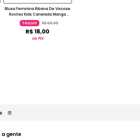
Blusa Feminina Ribana De Viscose
Blusa Feminina Ribana de Viscos
Rovitex Kids Canelada Manga
Rovi Kids Bege
Curta Chumbo
R$
69
,
99
R$
69
,
99
74%OFF
74%OFF
R$
18
,
00
R$
18
,
00
no Pix
no Pix
 a gente