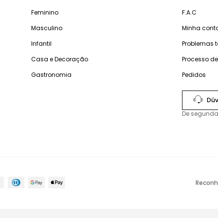
Feminino
F.A.C
Masculino
Minha cont
Infantil
Problemas 
Casa e Decoração
Processo d
Gastronomia
Pedidos
Dúv
De segunda
Reconh