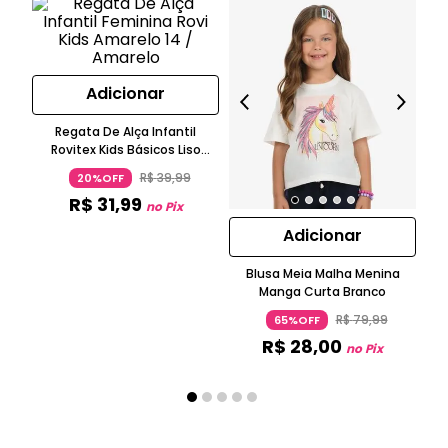
Adicionar
Regata De Alça Infantil
Rovitex Kids Básicos Liso
Amarelo
R$
39
,
99
20%OFF
R$
31
,
99
no Pix
Adicionar
Blusa Meia Malha Menina
Bl
Manga Curta Branco
N
R$
79
,
99
65%OFF
R$
28
,
00
no Pix