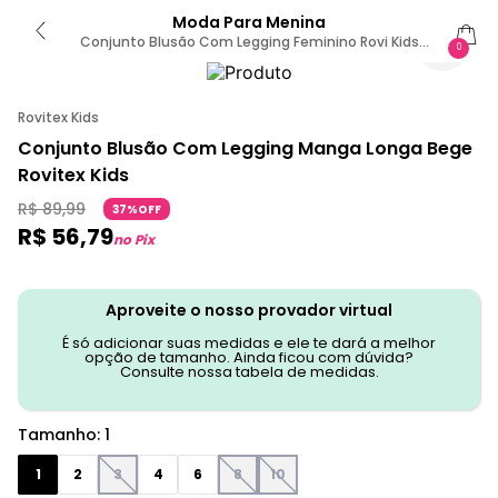
Moda Para Menina
Conjunto Blusão Com Legging Feminino Rovi Kids
0
Bege 1 / Bege
Rovitex Kids
Conjunto Blusão Com Legging Manga Longa Bege
Rovitex Kids
R$
89
,
99
37%OFF
R$
56
,
79
no Pix
Aproveite o nosso provador virtual
É só adicionar suas medidas e ele te dará a melhor
opção de tamanho. Ainda ficou com dúvida?
Consulte nossa tabela de medidas.
Tamanho
:
1
1
2
3
4
6
8
10