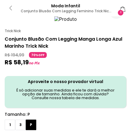
Moda Infantil
Conjunto Blusão Com Legging Feminino Trick Nick
0
Azul P / Azul
Trick Nick
Conjunto Blusão Com Legging Manga Longa Azul
Marinho Trick Nick
R$
194
,
99
70%OFF
R$
58
,
19
no Pix
Aproveite o nosso provador virtual
É só adicionar suas medidas e ele te dará a melhor
opção de tamanho. Ainda ficou com dúvida?
Consulte nossa tabela de medidas.
Tamanho
:
P
1
3
P