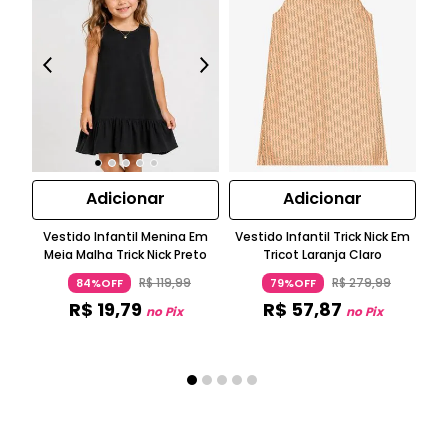
Adicionar
Adicionar
Ve
Vestido Infantil Menina Em
Vestido Infantil Trick Nick Em
Meia Malha Trick Nick Preto
Tricot Laranja Claro
R$
119
,
99
R$
279
,
99
84%OFF
79%OFF
R$
19
,
79
R$
57
,
87
no Pix
no Pix