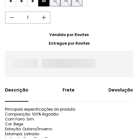
4
6
8
10
12
14
16
Vendido por
Rovitex
Entregue por
Rovitex
Frete
Devolução
Principais especificações do produto:
Composição: 100% Algodão
Com Forro: Sim
Cor: Bege
Estação: Outono/Inverno
Estampa: Listrado