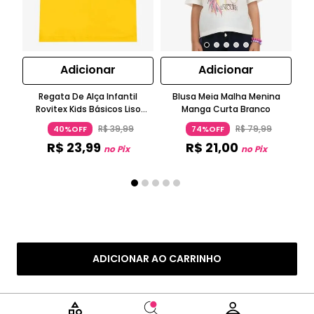
Adicionar
Adicionar
Regata De Alça Infantil
Blusa Meia Malha Menina
Bl
Rovitex Kids Básicos Liso
Manga Curta Branco
N
Amarelo
R$
39
,
99
R$
79
,
99
40%OFF
74%OFF
R$
23
,
99
R$
21
,
00
no Pix
no Pix
ADICIONAR AO CARRINHO