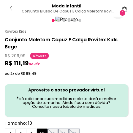
Moda Infantil
Conjunto Blusão De Capuz E Calça Moletom Rovi
0
Kids Bege 10 / Bege
Rovitex Kids
Conjunto Moletom Capuz E Calça Rovitex Kids
Bege
R$
209
,
99
47%OFF
R$
111
,
19
no Pix
ou 2x de
R$
69
,
49
Aproveite o nosso provador virtual
É só adicionar suas medidas e ele te dará a melhor
opção de tamanho. Ainda ficou com dúvida?
Consulte nossa tabela de medidas.
Tamanho
:
10