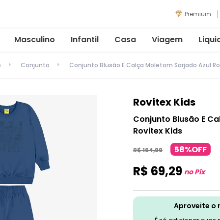
Premium
Masculino
Infantil
Casa
Viagem
Liqui
o
Conjunto
Conjunto Blusão E Calça Moletom Sarjado Azul Ro
Rovitex Kids
Conjunto Blusão E Ca
Rovitex Kids
58%OFF
R$
164
,
99
R$
69
,
29
no Pix
Aproveite o 