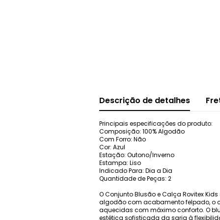
Descrição de detalhes
Fre
Principais especificações do produto:
Composição: 100% Algodão
Com Forro: Não
Cor: Azul
Estação: Outono/Inverno
Estampa: Liso
Indicado Para: Dia a Dia
Quantidade de Peças: 2
O Conjunto Blusão e Calça Rovitex Kids
algodão com acabamento felpado, o co
aquecidas com máximo conforto. O bl
estética sofisticada da sarja à flexibil