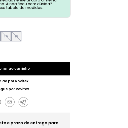
 medidas e ele te dará a melhor
o. Ainda ficou com dúvida?
ssa tabela de medidas.
14
16
onar ao carrinho
dido por
Rovitex
egue por
Rovitex