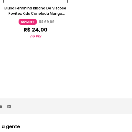
Blusa Feminina Ribana De Viscose
Blusa Feminina Ribana de Viscos
Rovitex Kids Canelada Manga
Rovi Kids Bege
Curta Chumbo
R$
69
,
99
R$
69
,
99
66%OFF
66%OFF
R$
24
,
00
R$
24
,
00
no Pix
no Pix
 a gente