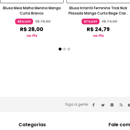
Blusa Meia Malha Menina Manga
Blusa Infantil Feminina Trick Nick
Curta Branco
Plissada Manga Curta Bege Claro
Rovitex Kids
R$
79
,
99
R$
74
,
99
65%OFF
67%OFF
R$
28
,
00
R$
24
,
79
no Pix
no Pix
Siga a gente:
Categorias
Fale com