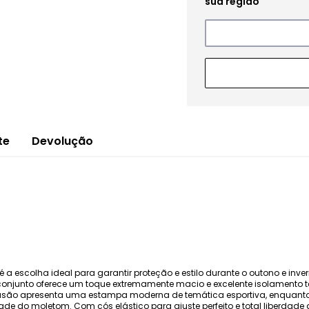
te
Devolução
 é a escolha ideal para garantir proteção e estilo durante o outono e i
njunto oferece um toque extremamente macio e excelente isolamento 
usão apresenta uma estampa moderna de temática esportiva, enquant
idade do moletom. Com cós elástico para ajuste perfeito e total liberdade