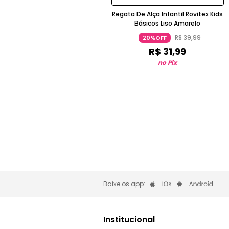
Regata De Alça Infantil Rovitex Kids
Básicos Liso Amarelo
R$
39
,
99
20%OFF
R$
31
,
99
no Pix
Baixe os app:
Institucional