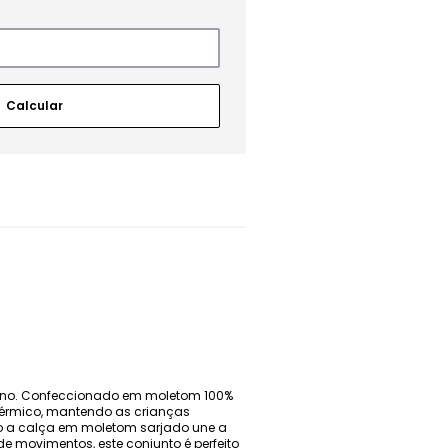
nverno. Confeccionado em moletom 100%
térmico, mantendo as crianças
o a calça em moletom sarjado une a
 de movimentos, este conjunto é perfeito