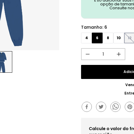
É só adicionar suas
opção de tamanh
Consulte no
Tamanho
:
6
4
6
8
10
12
Adici
Ven
Entr