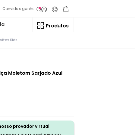
Convide e ganhe
da
Produtos
vitex Kids
lça Moletom Sarjado Azul
nosso provador virtual