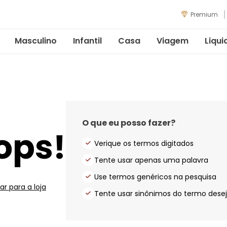
Premium
Masculino
Infantil
Casa
Viagem
Liqui
O que eu posso fazer?
ops!
Verique os termos digitados
Tente usar apenas uma palavra
Use termos genéricos na pesquisa
ar para a loja
Tente usar sinônimos do termo dese