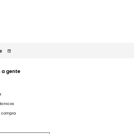
 a gente
a
técnicos
e compra