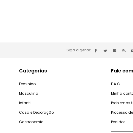
Siga a gente:
Categorias
Fale com
Feminino
F.A.C
Masculino
Minha cont
Infantil
Problemas 
Casa e Decoração
Processo d
Gastronomia
Pedidos