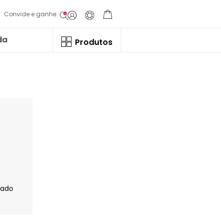
Convide e ganhe
da
Produtos
jado