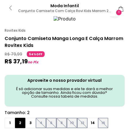
Moda Infantil
Conjunto Camiseta Com Calça Rovi Kids Marrom 2 /
0
Marrom
Rovitex Kids
Conjunto Camiseta Manga Longa E Calça Marrom
Rovitex Kids
R$
79
,
99
54%OFF
R$
37
,
19
no Pix
Aproveite o nosso provador virtual
É só adicionar suas medidas e ele te dará a melhor
opção de tamanho. Ainda ficou com dúvida?
Consulte nossa tabela de medidas.
Tamanho
:
2
1
2
3
4
6
8
10
12
14
16