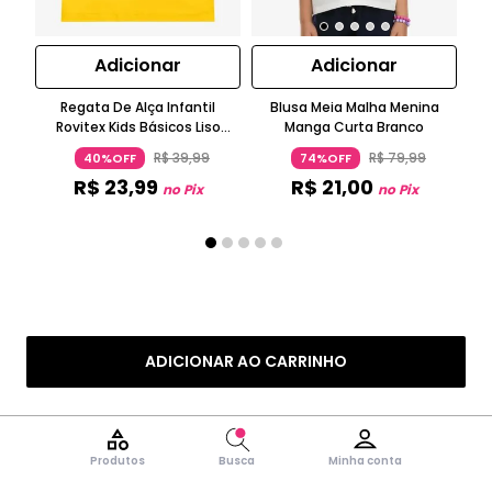
Adicionar
Adicionar
Regata De Alça Infantil
Blusa Meia Malha Menina
Bl
Rovitex Kids Básicos Liso
Manga Curta Branco
N
Amarelo
R$
39
,
99
R$
79
,
99
40%OFF
74%OFF
R$
23
,
99
R$
21
,
00
no Pix
no Pix
ADICIONAR AO CARRINHO
Produtos
Busca
Minha conta