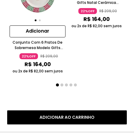
Gifts Natal Cerâmica
Acetinada Bordô Alleanza
R$
209
,
00
22%OFF
R$
164
,
00
ou 2x de
R$
82
,
00
sem juros
Adicionar
Conjunto Com 6 Pratos De
Sobremesa Modelo Gifts
A
Natal Acetinado Cerâmica
R$
209
,
00
22%OFF
Coral
R$
164
,
00
ou 2x de
R$
82
,
00
sem juros
ADICIONAR AO CARRINHO