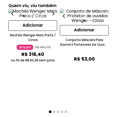
Quem viu, viu também
Adicionar
Adicionar
Mochila Wenger Mars Preta /
Cinza
Conjunto Máscara Para
Dormir E Protetores De Ouvido
R$
452
,
00
30%OFF
Em Poliéster Velo Ultra Macio
R$
316
,
40
Cinza Wenger
R$
53
,
00
ou 5x de
R$
63
,
28
sem juros
o