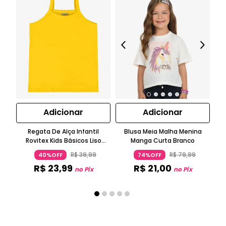
Adicionar
Adicionar
Regata De Alça Infantil
Blusa Meia Malha Menina
Bl
Rovitex Kids Básicos Liso
Manga Curta Branco
N
Amarelo
R$
39
,
99
R$
79
,
99
40%OFF
74%OFF
R$
23
,
99
R$
21
,
00
no Pix
no Pix