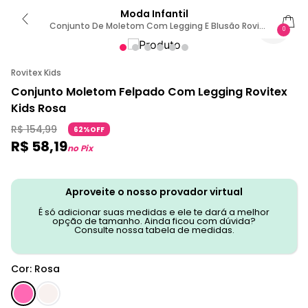
Moda Infantil
Conjunto De Moletom Com Legging E Blusão Rovi
0
Kids Rosa 4 / Rosa
Rovitex Kids
Conjunto Moletom Felpado Com Legging Rovitex
Kids Rosa
R$
154
,
99
62%OFF
R$
58
,
19
no Pix
Aproveite o nosso provador virtual
É só adicionar suas medidas e ele te dará a melhor
opção de tamanho. Ainda ficou com dúvida?
Consulte nossa tabela de medidas.
Cor
:
Rosa