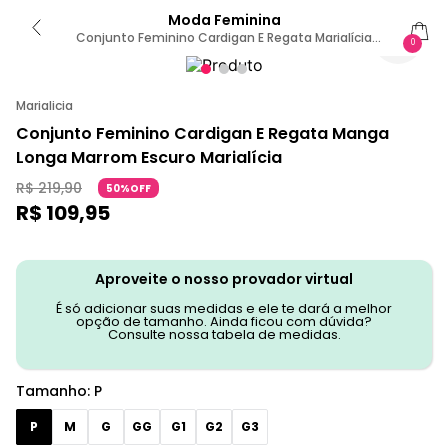
Moda Feminina
Conjunto Feminino Cardigan E Regata Marialícia
0
Marrom Escuro P
Marialicia
Conjunto Feminino Cardigan E Regata Manga
Longa Marrom Escuro Marialícia
R$
219
,
90
50%OFF
R$
109
,
95
Aproveite o nosso provador virtual
É só adicionar suas medidas e ele te dará a melhor
opção de tamanho. Ainda ficou com dúvida?
Consulte nossa tabela de medidas.
Tamanho
:
P
P
M
G
GG
G1
G2
G3