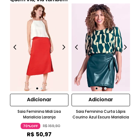
Adicionar
Adicionar
Saia Feminina Midi Lisa
Saia Feminina Curta Lápis
Marialicia Laranja
Courino Azul Escuro Marialicia
Tr
R$
169
,
90
70%OFF
R$
50
,
97