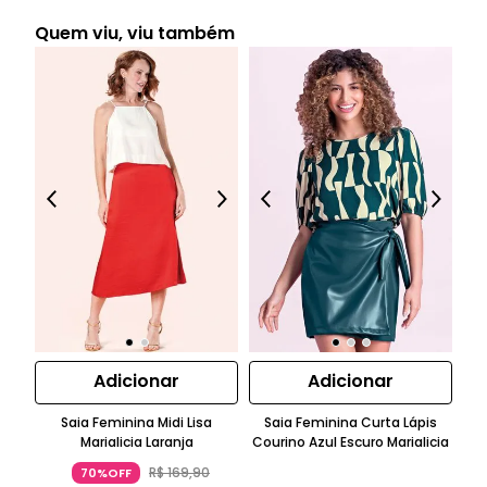
Quem viu, viu também
Adicionar
Adicionar
Saia Feminina Midi Lisa
Saia Feminina Curta Lápis
Marialicia Laranja
Courino Azul Escuro Marialicia
Tr
R$
169
,
90
70%OFF