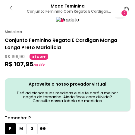
Moda Feminina
Conjunto Feminino Com Regata E Cardigan
0
Marialícia Preto P
Marialicia
Conjunto Feminino Regata E Cardigan Manga
Longa Preto Marialícia
R$
199
,
90
46%OFF
R$
107
,
95
no Pix
Aproveite o nosso provador virtual
É só adicionar suas medidas e ele te dará a melhor
opção de tamanho. Ainda ficou com dúvida?
Consulte nossa tabela de medidas.
Tamanho
:
P
P
M
G
GG