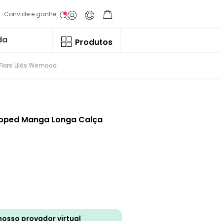
Convide e ganhe
da
Produtos
Flare Lilás Wemood
opped Manga Longa Calça
nosso provador virtual