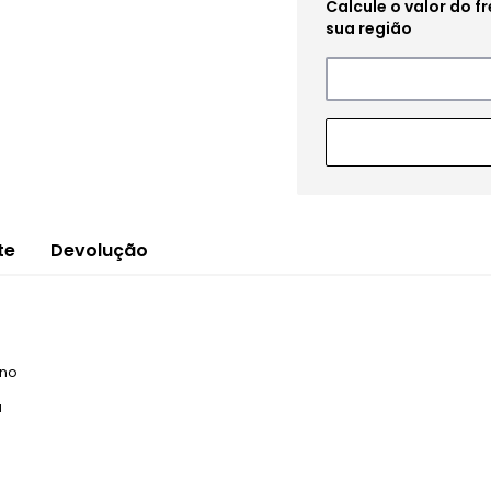
te
Devolução
ano
a