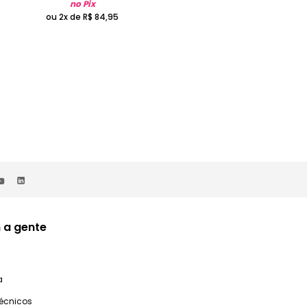
no Pix
no Pix
ou 2x de
R$
84
,
95
ou 2x de
R$
74
,
95
 a gente
a
técnicos