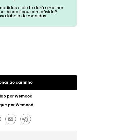
 medidas e ele te dará a melhor
o. Ainda ficou com dúvida?
ssa tabela de medidas.
onar ao carrinho
ido por
Wemood
gue por
Wemood