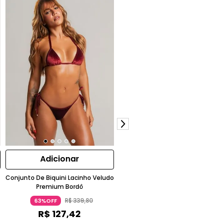
Adicionar
Adicionar
Conjunto De Biquini Lacinho Veludo
Conjunto De Biquíni Lacinho
Premium Bordô
Canelado Pingente Banhado A
Ouro 18K Azul Turquesa Wemoo
R$
339
,
80
R$
299
,
80
63%OFF
63%OFF
R$
127
,
42
R$
112
,
42