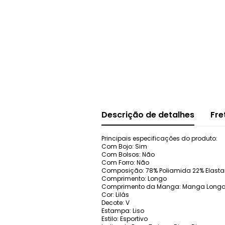
Descrição de detalhes
Fre
Principais especificações do produto:
Com Bojo: Sim
Com Bolsos: Não
Com Forro: Não
Composição: 78% Poliamida 22% Elast
Comprimento: Longo
Comprimento da Manga: Manga Long
Cor: Lilás
Decote: V
Estampa: Liso
Estilo: Esportivo