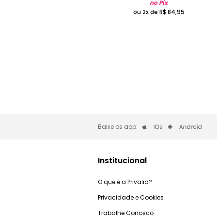
no Pix
ou 2x de
R$
84
,
95
Baixe os app:
Institucional
O que é a Privalia?
Privacidade e Cookies
Trabalhe Conosco