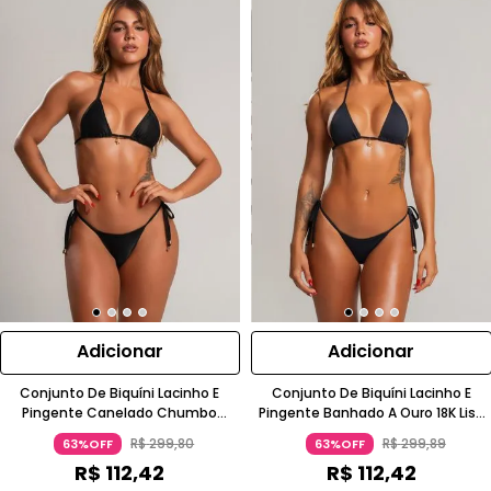
Adicionar
Adicionar
Conjunto De Biquíni Lacinho E
Conjunto De Biquíni Lacinho E
Pingente Canelado Chumbo
Pingente Banhado A Ouro 18K Liso
Wemood
Poliamida Chumbo
R$
299
,
80
R$
299
,
89
63%OFF
63%OFF
R$
112
,
42
R$
112
,
42