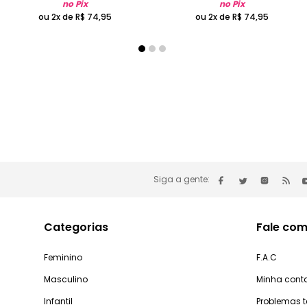
no Pix
no Pix
ou 2x de
R$
74
,
95
ou 2x de
R$
74
,
95
Siga a gente:
Categorias
Fale com
Feminino
F.A.C
Masculino
Minha cont
Infantil
Problemas 