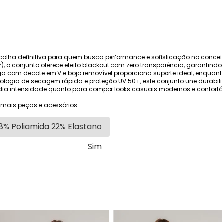
scolha definitiva para quem busca performance e sofisticação no concei
, o conjunto oferece efeito blackout com zero transparência, garantind
 com decote em V e bojo removível proporciona suporte ideal, enquant
cnologia de secagem rápida e proteção UV 50+, este conjunto une durab
édia intensidade quanto para compor looks casuais modernos e confortáv
mais peças e acessórios.
8% Poliamida 22% Elastano
Sim