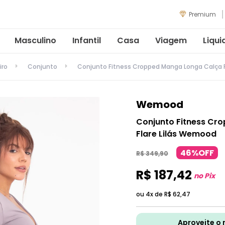
Premium
Masculino
Infantil
Casa
Viagem
Liqui
iro
Conjunto
Conjunto Fitness Cropped Manga Longa Calça 
Wemood
Conjunto Fitness Cr
Flare Lilás Wemood
46%OFF
R$
349
,
90
R$
187
,
42
no Pix
ou 4x de
R$
62
,
47
Aproveite o 