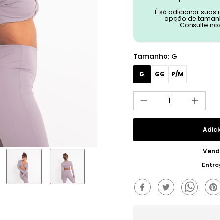
É só adicionar suas
opção de tamanh
Consulte no
Tamanho
:
G
G
GG
P/M
Adici
Vend
Entre