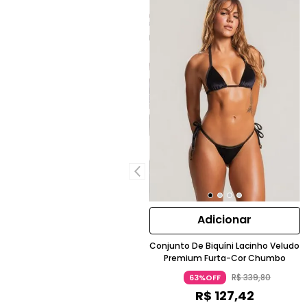
Adicionar
Conjunto De Biquíni Lacinho Veludo
Premium Furta-Cor Chumbo
R$
339
,
80
63%OFF
R$
127
,
42