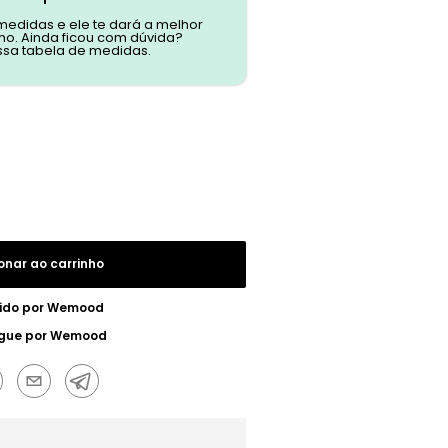
 medidas e ele te dará a melhor
o. Ainda ficou com dúvida?
ssa tabela de medidas.
onar ao carrinho
ido por
Wemood
gue por
Wemood