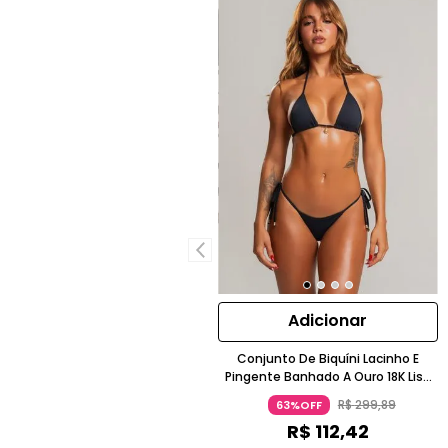
Adicionar
Conjunto De Biquíni Lacinho E
Pingente Banhado A Ouro 18K Liso
Poliamida Chumbo
R$
299
,
89
63%OFF
R$
112
,
42