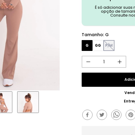
É só adicionar suas
opção de tamanh
Consulte no
Tamanho
:
G
G
GG
P/M
Adici
Vend
Entre