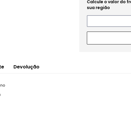
te
Devolução
ano
a