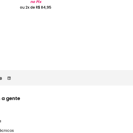
no Pix
no Pix
ou 2x de
R$
84
,
95
ou 2x de
R$
84
,
95
 a gente
a
técnicos