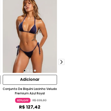
Adicionar
Adicionar
o
Conjunto De Biquíni Lacinho Veludo
Conjunto De Biquini Lacinho Velu
Premium Azul Royal
Premium Bordô
R$
339
,
80
R$
339
,
80
63%OFF
63%OFF
R$
127
,
42
R$
127
,
42