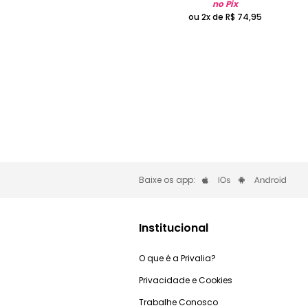
no Pix
ou 2x de
R$
74
,
95
Baixe os app:
Institucional
O que é a Privalia?
Privacidade e Cookies
Trabalhe Conosco