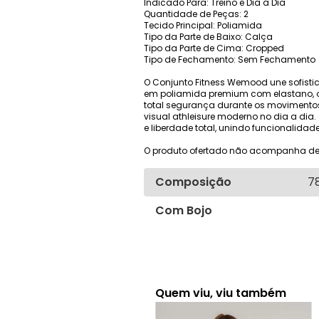
Indicado Para: Treino e Dia a Dia
Quantidade de Peças: 2
Tecido Principal: Poliamida
Tipo da Parte de Baixo: Calça
Tipo da Parte de Cima: Cropped
Tipo de Fechamento: Sem Fechamento
O Conjunto Fitness Wemood une sofisti
em poliamida premium com elastano, o 
total segurança durante os movimentos
visual athleisure moderno no dia a dia
e liberdade total, unindo funcionalidad
O produto ofertado não acompanha de
Composição
7
Com Bojo
Quem viu, viu também