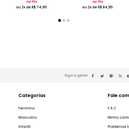
no Pix
no Pix
ou 2x de
R$
74
,
95
ou 2x de
R$
84
,
95
Siga a gente:
Categorias
Fale com
Feminino
F.A.C
Masculino
Minha cont
Infantil
Problemas 