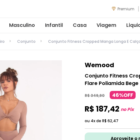
Premium
Masculino
Infantil
Casa
Viagem
Liqui
iro
Conjunto
Conjunto Fitness Cropped Manga Longa E Calç
Wemood
Conjunto Fitness Cr
Flare Poliamida Beg
46%OFF
R$
349
,
90
R$
187
,
42
no Pix
ou 4x de
R$
62
,
47
Aproveite o 