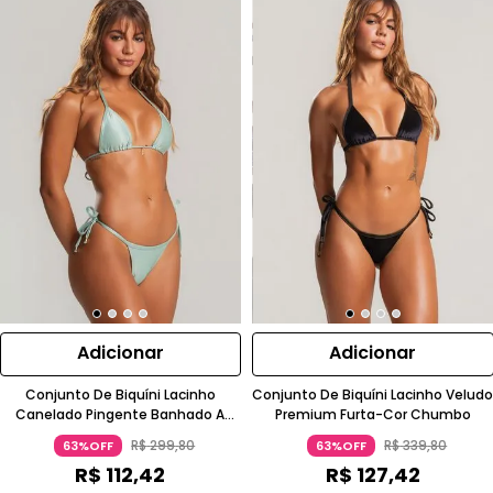
Adicionar
Adicionar
Conjunto De Biquíni Lacinho
Conjunto De Biquíni Lacinho Velud
Canelado Pingente Banhado A
Premium Furta-Cor Chumbo
Ouro 18K Azul Turquesa Wemood
R$
299
,
80
R$
339
,
80
63%OFF
63%OFF
R$
112
,
42
R$
127
,
42