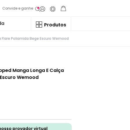
Convide e ganhe
da
Produtos
a Flare Poliamida Bege Escuro Wemood
opped Manga Longa E Calça
e Escuro Wemood
nosso provador virtual